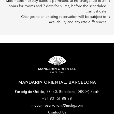
Modification of stay dates is permitted, at no charge, up to 24
hours for rooms and 7 days for suites, before the scheduled
arrival date..
Changes to an existing reservation will be subject to
availability and any rate differences.
MANDARIN ORIENTAL, BARCELONA
Passeig de Gràcia, 38-40, Barcelona, 08007, Spain
+34 93 151 88 88
mobcn-reservations@mohg.com
Contact Us