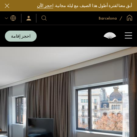
أبق معنا لفترة أطول هذا الصيف مع ليلة مجانية.
احجز الآن
الصفحة الرئيسية العالمية
Barcelona
اللغات
فنادقنا
سجّل
الدخول/
ومنتجعاتنا
انضم
الآن
احجز إقامة