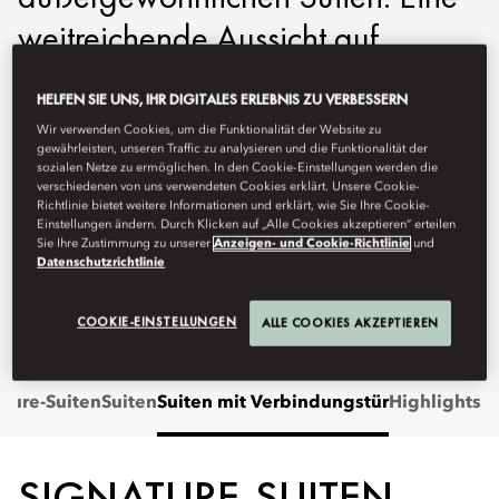
weitreichende Aussicht auf
Amsterdam und das exklusive
HELFEN SIE UNS, IHR DIGITALES ERLEBNIS ZU VERBESSERN
Design von Pierro Lissoni schaffen
Wir verwenden Cookies, um die Funktionalität der Website zu
gewährleisten, unseren Traffic zu analysieren und die Funktionalität der
hier eine Oase zeitloser Eleganz
sozialen Netze zu ermöglichen. In den Cookie-Einstellungen werden die
verschiedenen von uns verwendeten Cookies erklärt. Unsere Cookie-
im Herzen der Hauptstadt.
Richtlinie bietet weitere Informationen und erklärt, wie Sie Ihre Cookie-
Einstellungen ändern. Durch Klicken auf „Alle Cookies akzeptieren“ erteilen
Sie Ihre Zustimmung zu unserer
Anzeigen- und Cookie-Richtlinie
und
moams-info@mohg.com
Datenschutzrichtlinie
+31 (0)20 570 0000
COOKIE-EINSTELLUNGEN
ALLE COOKIES AKZEPTIEREN
Live-Chat
ature-Suiten
Suiten
Suiten mit Verbindungstür
Highlights
SIGNATURE-SUITEN