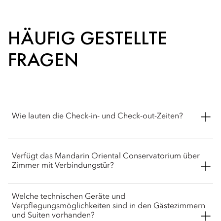
HÄUFIG GESTELLTE
FRAGEN
Wie lauten die Check-in- und Check-out-Zeiten?
Der Standard-Check-in im Mandarin Oriental Conservatorium,
Verfügt das Mandarin Oriental Conservatorium über
Amsterdam beginnt um 15:00 Uhr, und der Check-out muss
Zimmer mit Verbindungstür?
bis 12:00 Uhr erfolgt sein. Ein früher Check-in und später
Check-out können angefragt werden, unterliegen jedoch der
Verfügbarkeit der Zimmer, und es kann eine Gebühr anfallen.
Ja, das Hotel verfügt über spezielle Zimmer mit
Welche technischen Geräte und
Verbindungstür für Familien und größere Gruppen. Dazu
Verpflegungsmöglichkeiten sind in den Gästezimmern
gehören die Deluxe-Familienzimmer, die Junior-Suiten-
und Suiten vorhanden?