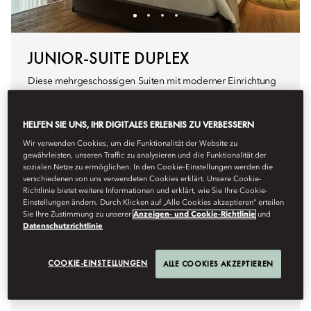
JUNIOR-SUITE DUPLEX
Diese mehrgeschossigen Suiten mit moderner Einrichtung
bieten eine beruhigende Atmosphäre. Auf der unteren
Etage befindet sich ein Lounge- und Arbeitsbereich. Die
HELFEN SIE UNS, IHR DIGITALES ERLEBNIS ZU VERBESSERN
Badezimmer, eines auf jeder Etage, sind mit einer
Regendusche und, in einigen Suiten, mit einer tiefen
Wir verwenden Cookies, um die Funktionalität der Website zu
Badewanne ausgestattet.
gewährleisten, unseren Traffic zu analysieren und die Funktionalität der
sozialen Netze zu ermöglichen. In den Cookie-Einstellungen werden die
verschiedenen von uns verwendeten Cookies erklärt. Unsere Cookie-
Richtlinie bietet weitere Informationen und erklärt, wie Sie Ihre Cookie-
Highlights umfassen:
Einstellungen ändern. Durch Klicken auf „Alle Cookies akzeptieren“ erteilen
Sie Ihre Zustimmung zu unserer
Anzeigen- und Cookie-Richtlinie
und
Design mit versetzten Ebenen
Datenschutzrichtlinie
Lounge-Bereich
Badezimmer im Spa-Stil
COOKIE-EINSTELLUNGEN
ALLE COOKIES AKZEPTIEREN
Schreibtisch