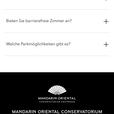
bereitgestellt werden. Für Gäste, die zusätzlichen Platz oder
mehrere Zimmer benötigen, bieten wir Zimmer mit
Verbindungstür an.
Mittelgroße Haustiere sind gestattet (max. 34 kg). Eine
zusätzliche Gebühr für die Zimmerreinigung in Höhe von
Bieten Sie barrierefreie Zimmer an?
75 EUR pro Haustier und Übernachtung wird dem Gastkonto
hinzugefügt. Bezüglich der allgemeinen
Geschäftsbedingungen informieren Sie sich bitte bei unserer
Ja, das Mandarin Oriental Conservatorium bietet 2 speziell
Reservierungsabteilung.
angepasste barrierefreie Zimmer an, die für Gäste mit
Welche Parkmöglichkeiten gibt es?
eingeschränkter Mobilität konzipiert sind. Diese Zimmer sind
Haustiere sind in den Gastronomie- und Barbereichen sowie
geräumig, rollstuhlgerecht und verfügen über stufenlose
im Spa nicht gestattet, mit Ausnahme des The Lounge und des
Zugänge. Die barrierefreien Badezimmer umfassen eine
Das Hotel verfügt über begrenzte Parkmöglichkeiten vor Ort.
Terrace (dies gilt nur für mittelgroße Hunde bis zu 34 kg).
erhöhte Toilette, Haltegriffe neben der Toilette und der
Bitte beachten Sie daher, dass der Valet-Parkservice Ihr
Diese Ausnahme gilt nicht für Blindenführhunde.
Dusche sowie eine rollstuhlgerechte Dusche mit zusätzlichen
Fahrzeug möglicherweise in einem externen Parkhaus abstellt.
Haltestangen.
Wir empfehlen Ihnen, wertvolle Gegenstände aus Ihrem Auto
zu entfernen, wenn Sie außerhalb des Hotels parken.
Allgemein ist das Hotel weitgehend über den Aufzug
zugänglich. Vom Haupteingang an der Paulus Potterstraat 50
Zurzeit können wir nur Parkplätze für Hotelgäste mit einer
aus können Gäste die Rezeption, die Lounge, öffentliche
Reservierung für eine Übernachtung bieten. Der Parkservice
Toiletten, Tagungs- und Veranstaltungsräume, das Ottolenghi
ist kostenpflichtig. Die Gebühren werden bei Kurzaufenthalten
Amsterdam sowie das Taiko und die Van Baerle
pro Stunde berechnet, maximal jedoch 95 EUR pro
MANDARIN ORIENTAL CONSERVATORIUM
Einkaufsgalerie auf der 1. Etage erreichen. Die Wellness-
24 Stunden.