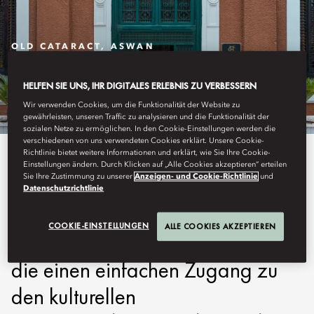
OLD CATARACT, ASWAN
KONTAKTIEREN SIE UNS
HELFEN SIE UNS, IHR DIGITALES ERLEBNIS ZU VERBESSERN
Wir verwenden Cookies, um die Funktionalität der Website zu
gewährleisten, unseren Traffic zu analysieren und die Funktionalität der
sozialen Netze zu ermöglichen. In den Cookie-Einstellungen werden die
verschiedenen von uns verwendeten Cookies erklärt. Unsere Cookie-
Richtlinie bietet weitere Informationen und erklärt, wie Sie Ihre Cookie-
Erfahren Sie mehr über unseren
Einstellungen ändern. Durch Klicken auf „Alle Cookies akzeptieren“ erteilen
Sie Ihre Zustimmung zu unserer
Anzeigen- und Cookie-Richtlinie
und
Standort in Assuan und wie Sie
Datenschutzrichtlinie
uns erreichen. Finden Sie
COOKIE-EINSTELLUNGEN
ALLE COOKIES AKZEPTIEREN
detaillierte Wegbeschreibungen,
die einen einfachen Zugang zu
den kulturellen