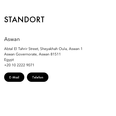
Telefon: +20 10 22229071
E-Mail:
moasw-reservations@mohg.com
E-Mail:
moasw-reservations@mohg.com
STANDORT
Aswan
Abtal El Tahrir Street, Sheyakhah Oula, Aswan 1
Aswan Governorate, Aswan 81511
Egypt
+20 10 2222 9071
E-Mail
Telefon