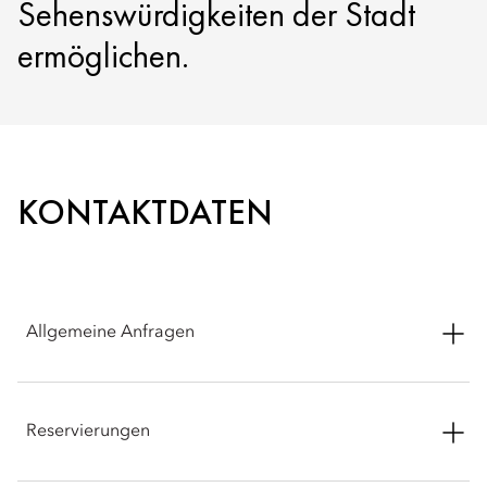
Sehenswürdigkeiten der Stadt
ermöglichen.
KONTAKTDATEN
Allgemeine Anfragen
Straße/Hausnr.: Abtal El Tahrir Street, Sheyakhah Oula, Aswan
1, Aswan Governorate 81511, Egypt
Reservierungen
Telefon: +20 10 22229071