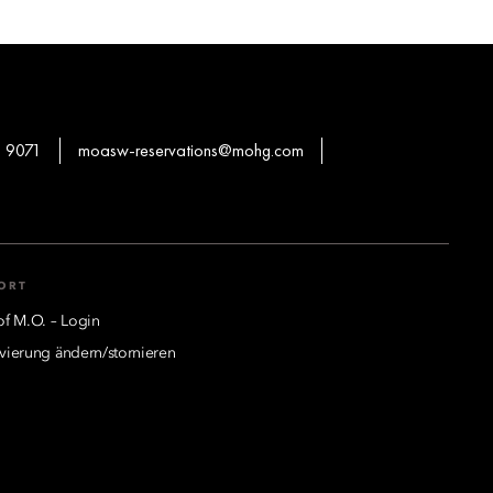
 9071
moasw-reservations@mohg.com
ORT
of M.O. – Login
vierung ändern/stornieren