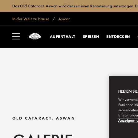
Das Old Cataract, Aswan wird derzeit einer Renovierung unterzogen. Die 
In der Welt zu Hause
Aswan
AUFENTHALT
SPEISEN
ENTDECKEN
HELFEN SI
Wir verwende
Funktionalit
verwendeten 
Einstellunge
OLD CATARACT, ASWAN
Anzeigen- u