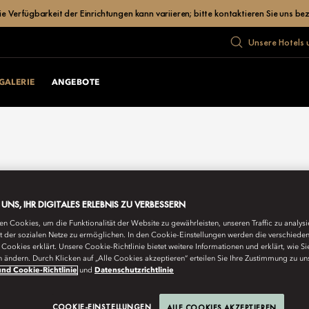
Verfügbarkeit der Einrichtungen kann variieren; bitte kontaktieren Sie uns bez
Unsere Hotels 
GALERIE
ANGEBOTE
E UNS, IHR DIGITALES ERLEBNIS ZU VERBESSERN
n Cookies, um die Funktionalität der Website zu gewährleisten, unseren Traffic zu analys
ät der sozialen Netze zu ermöglichen. In den Cookie-Einstellungen werden die verschiede
Cookies erklärt. Unsere Cookie-Richtlinie bietet weitere Informationen und erklärt, wie Si
n ändern. Durch Klicken auf „Alle Cookies akzeptieren“ erteilen Sie Ihre Zustimmung zu un
nd Cookie-Richtlinie
und
Datenschutzrichtlinie
COOKIE-EINSTELLUNGEN
ALLE COOKIES AKZEPTIEREN