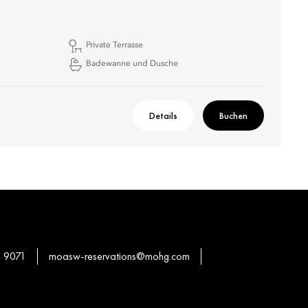
Private Terrasse
Badewanne und Dusche
Details
Buchen
 9071
moasw-reservations@mohg.com