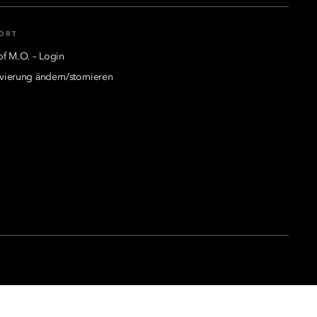
ORT
of M.O. – Login
vierung ändern/stornieren