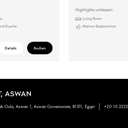
Highlights umfassen:
se
Living Room
nd Dusche
Marmor-Badezimmer
Details
Buchen
, ASWAN
khah Oula, Aswan 1, Aswan Governorate, 81511, Egypt
+20 10 2222