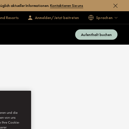
üglich aktueller Informationen.
Kontaktieren Sie uns
und Resorts
Anmelden/Jetzt beitreten
Sprachen
Aufenthalt buchen
ieren und die
nen von uns
e Ihre Cookie-
serer