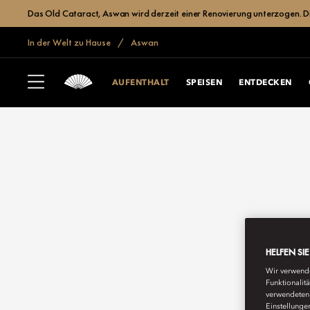
Das Old Cataract, Aswan wird derzeit einer Renovierung unterzogen. Die 
In der Welt zu Hause
Aswan
AUFENTHALT
SPEISEN
ENTDECKEN
HELFEN SI
Wir verwende
Funktionalit
verwendeten 
Einstellunge