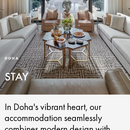
DOHA
STAY
In Doha's vibrant heart, our
accommodation seamlessly
combines modern design with