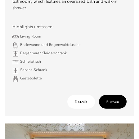
bathroom, which features an oversized bath and walk-in
shower.
Highlights umfassen:
Living Room
Badewanne und Regenwalddusche
Begehbarer Kleiderschrank
Schreibtisch
Service-Schrank
Gästetoilette
Details
Buchen