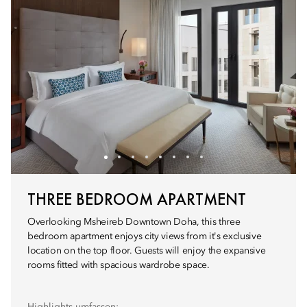
THREE BEDROOM APARTMENT
Overlooking Msheireb Downtown Doha, this three
bedroom apartment enjoys city views from it's exclusive
location on the top floor. Guests will enjoy the expansive
rooms fitted with spacious wardrobe space.