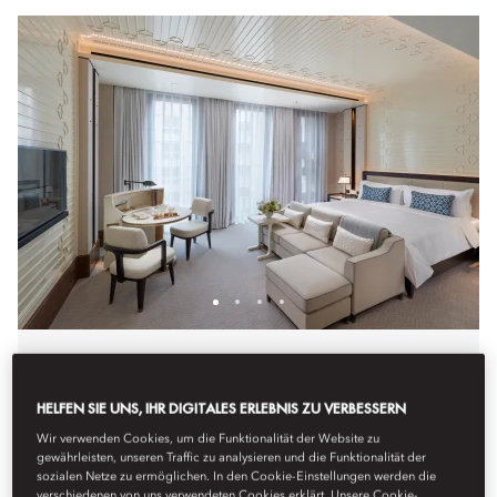
DELUXE ROOM
HELFEN SIE UNS, IHR DIGITALES ERLEBNIS ZU VERBESSERN
These elegant rooms feature luxurious furnishings including
a designer working-dining table and a sofa set. The
Wir verwenden Cookies, um die Funktionalität der Website zu
luxurious Italian marble bathrooms offer a separate bathtub
gewährleisten, unseren Traffic zu analysieren und die Funktionalität der
and rain shower.
sozialen Netze zu ermöglichen. In den Cookie-Einstellungen werden die
verschiedenen von uns verwendeten Cookies erklärt. Unsere Cookie-