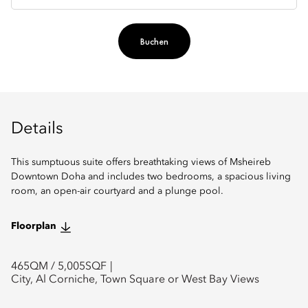
Buchen
Details
This sumptuous suite offers breathtaking views of Msheireb
Downtown Doha and includes two bedrooms, a spacious living
room, an open-air courtyard and a plunge pool.
Floorplan
465
QM /
5,005
SQF
City, Al Corniche, Town Square or West Bay Views