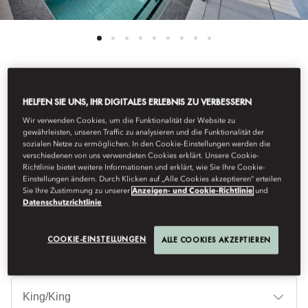
See All Rooms
HELFEN SIE UNS, IHR DIGITALES ERLEBNIS ZU VERBESSERN
Wir verwenden Cookies, um die Funktionalität der Website zu
ROYAL SUITE
gewährleisten, unseren Traffic zu analysieren und die Funktionalität der
sozialen Netze zu ermöglichen. In den Cookie-Einstellungen werden die
verschiedenen von uns verwendeten Cookies erklärt. Unsere Cookie-
Richtlinie bietet weitere Informationen und erklärt, wie Sie Ihre Cookie-
Comfort and convenience is afforded in abundance with this
Einstellungen ändern. Durch Klicken auf „Alle Cookies akzeptieren“ erteilen
two-bedroom suite, featuring a private elevator, open-air
Sie Ihre Zustimmung zu unserer
Anzeigen- und Cookie-Richtlinie
und
courtyard and a plunge pool for your relaxation.
Datenschutzrichtlinie
COOKIE-EINSTELLUNGEN
ALLE COOKIES AKZEPTIEREN
Be