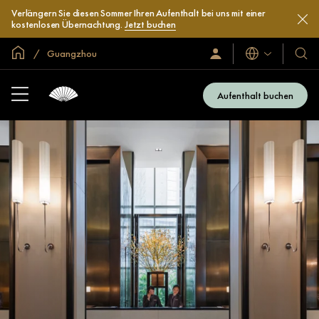
Verlängern Sie diesen Sommer Ihren Aufenthalt bei uns mit einer
kostenlosen Übernachtung.
Jetzt buchen
In der Welt zu Hause
Guangzhou
Sprachen
Anmelden/Jetzt
Unser
beitreten
Hotel
und
Aufenthalt buchen
Resor