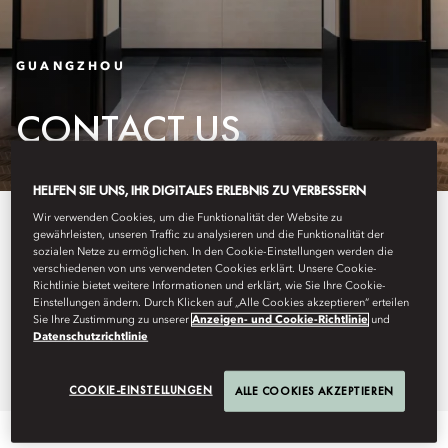
GUANGZHOU
CONTACT US
HELFEN SIE UNS, IHR DIGITALES ERLEBNIS ZU VERBESSERN
Wir verwenden Cookies, um die Funktionalität der Website zu
Discover more about our central
gewährleisten, unseren Traffic zu analysieren und die Funktionalität der
sozialen Netze zu ermöglichen. In den Cookie-Einstellungen werden die
location and how to find us with
verschiedenen von uns verwendeten Cookies erklärt. Unsere Cookie-
Richtlinie bietet weitere Informationen und erklärt, wie Sie Ihre Cookie-
our easy-to-use maps and
Einstellungen ändern. Durch Klicken auf „Alle Cookies akzeptieren“ erteilen
Sie Ihre Zustimmung zu unserer
Anzeigen- und Cookie-Richtlinie
und
detailed directions.
Datenschutzrichtlinie
COOKIE-EINSTELLUNGEN
ALLE COOKIES AKZEPTIEREN