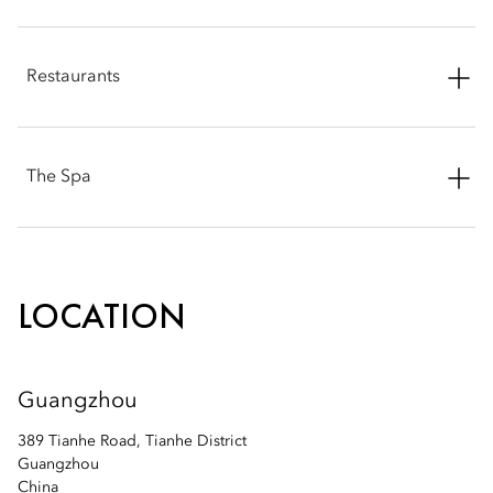
Phone: +86 20 3808 8836
Restaurants
Email:
mogzh-sales@mohg.com
Phone: +86 20 3808 8840
The Spa
Email:
mogzh-restaurants@mohg.com
Phone: +86 20 3808 8879
Email:
mogzh-spa@mohg.com
LOCATION
Guangzhou
389 Tianhe Road, Tianhe District
Guangzhou
China