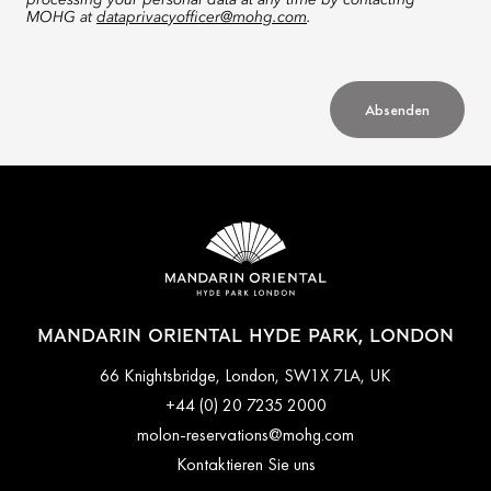
processing your personal data at any time by contacting
MOHG at
dataprivacyofficer@mohg.com
.
Absenden
MANDARIN ORIENTAL HYDE PARK, LONDON
66 Knightsbridge, London, SW1X 7LA, UK
+44 (0) 20 7235 2000
molon-reservations@mohg.com
Kontaktieren Sie uns