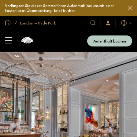
Verlängern Sie diesen Sommer Ihren Aufenthalt bei uns mit einer
kostenlosen Übernachtung.
Jetzt buchen
In der Welt zu Hause
London – Hyde Park
Sprache
Unsere
Anmelden/Jetzt
beitreten
Hotels
und
Aufenthalt buchen
Resorts