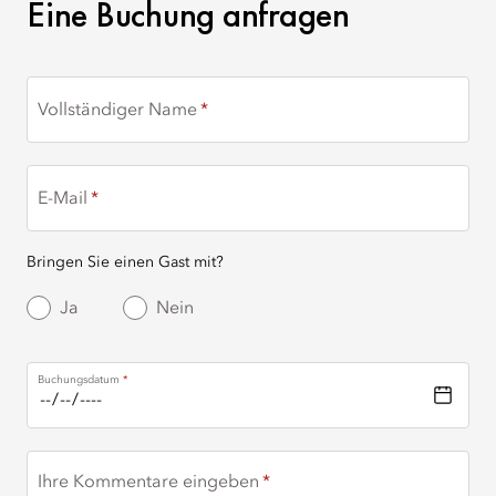
EINE BUCHUNG ANFRA
Eine Buchung anfragen
Vollständiger Name
E-Mail
Bringen Sie einen Gast mit?
Ja
Nein
Buchungsdatum
Ihre Kommentare eingeben