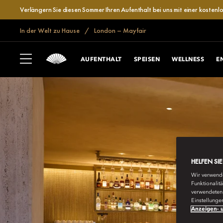
Verlängern Sie diesen Sommer Ihren Aufenthalt bei uns mit einer kosten
In der Welt zu Hause
London – Mayfair
AUFENTHALT
SPEISEN
WELLNESS
E
HELFEN SI
Wir verwende
Funktionalit
verwendeten 
Einstellunge
Anzeigen- u