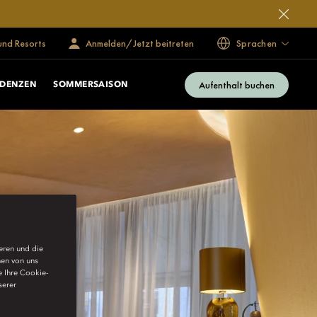
und Resorts
Anmelden/Jetzt beitreten
Sprachen
Aufenthalt buchen
IDENZEN
SOMMERSAISON
ieren und die
nen von uns
e Ihre Cookie-
serer