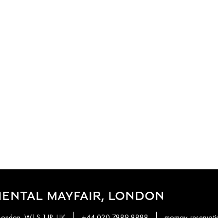
ENTAL MAYFAIR, LONDON
 London, W1S 1JP, UK
+44 020 7889 8888
momay-reservat