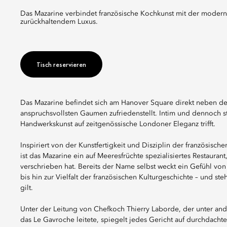
Das Mazarine verbindet französische Kochkunst mit der modernen Eleganz von Mayfair in einer intimen Atmosphäre von
zurückhaltendem Luxus.
Tisch reservieren
Das Mazarine befindet sich am Hanover Square direkt neben dem 
anspruchsvollsten Gaumen zufriedenstellt. Intim und dennoch s
Handwerkskunst auf zeitgenössische Londoner Eleganz trifft.
Inspiriert von der Kunstfertigkeit und Disziplin der französi
ist das Mazarine ein auf Meeresfrüchte spezialisiertes Restaurant
verschrieben hat. Bereits der Name selbst weckt ein Gefühl vo
bis hin zur Vielfalt der französischen Kulturgeschichte – und ste
gilt.
Unter der Leitung von Chefkoch Thierry Laborde, der unter and
das Le Gavroche leitete, spiegelt jedes Gericht auf durchdachte