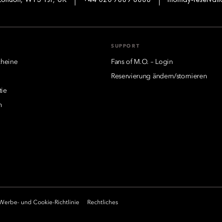
SUPPORT
heine
Fans of M.O. – Login
Reservierung ändern/stornieren
tie
m
Werbe- und Cookie-Richtlinie
Rechtliches