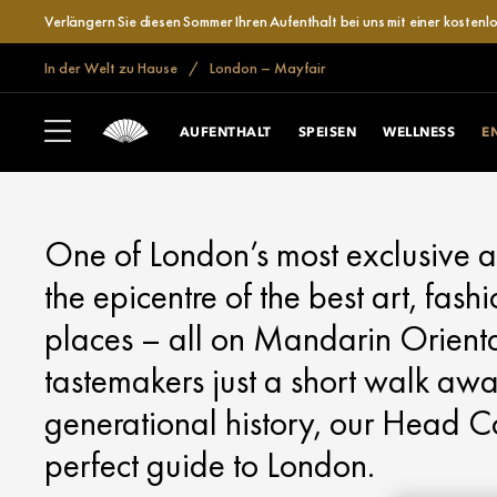
Verlängern Sie diesen Sommer Ihren Aufenthalt bei uns mit einer kosten
In der Welt zu Hause
London – Mayfair
LONDON, MAYFAIR
EXPLORE
AUFENTHALT
SPEISEN
WELLNESS
E
One of London’s most exclusive 
the epicentre of the best art, fash
places – all on Mandarin Orienta
tastemakers just a short walk awa
generational history, our Head 
perfect guide to London.