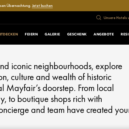
losen Übernachtung.
Jetzt buchen
Unsere Hotels 
NTDECKEN
FEIERN
GALERIE
GESCHENK
ANGEBOTE
RES
and iconic neighbourhoods, explore
ion, culture and wealth of historic
l Mayfair’s doorstep. From local
y, to boutique shops rich with
Concierge and team have created you