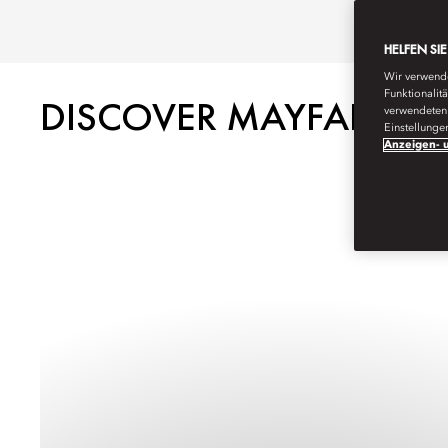
HELFEN SI
Wir verwende
Funktionalit
DISCOVER MAYFAIR, 
verwendeten 
Einstellunge
Anzeigen- u