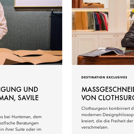
DESTINATION EXCLUSIVES
GUNG UND P
MASSGESCHNEIDE
, SAVILE R
ON CLOTHSURG
Clothsurgeon kombiniert di
modernen Designphilosophi
rks bei Huntsman, dem
kreiert, die die Freiheit de
ezifische Beratungen
verschmelzen.
in ihrer Suite oder im