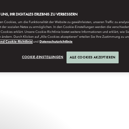
E UNS, IHR DIGITALES ERLEBNIS ZU VERBESSERN
n Cookies, um die Funktionalität der Website zu gewährleisten, unseren Traffic zu analys
ät der sozialen Netze zu ermöglichen. In den Cookie-Einstellungen werden die verschiede
LONDON
Cookies erklärt. Unsere Cookie-Richtlinie bietet weitere Informationen und erklärt, wie Si
n ändern. Durch Klicken auf „Alle Cookies akzeptieren“ erteilen Sie Ihre Zustimmung zu un
nd Cookie-Richtlinie
und
Datenschutzrichtlinie
COOKIE-EINSTELLUNGEN
ALLE COOKIES AKZEPTIEREN