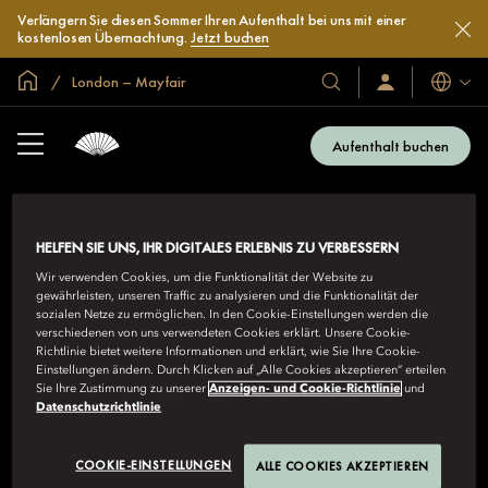
Verlängern Sie diesen Sommer Ihren Aufenthalt bei uns mit einer
kostenlosen Übernachtung.
Jetzt buchen
In der Welt zu Hause
London – Mayfair
Sprache
Unsere
Anmelden/Jetzt
beitreten
Hotels
und
Aufenthalt buchen
Resorts
HELFEN SIE UNS, IHR DIGITALES ERLEBNIS ZU VERBESSERN
Wir verwenden Cookies, um die Funktionalität der Website zu
gewährleisten, unseren Traffic zu analysieren und die Funktionalität der
sozialen Netze zu ermöglichen. In den Cookie-Einstellungen werden die
verschiedenen von uns verwendeten Cookies erklärt. Unsere Cookie-
MANDARIN ORIENTAL MAYFAIR, LONDON
Richtlinie bietet weitere Informationen und erklärt, wie Sie Ihre Cookie-
Einstellungen ändern. Durch Klicken auf „Alle Cookies akzeptieren“ erteilen
22 Hanover Square, Mayfair, London, W1S 1JP, UK
Sie Ihre Zustimmung zu unserer
Anzeigen- und Cookie-Richtlinie
und
+44 020 7889 8888
Datenschutzrichtlinie
momay-reservations@mohg.com
Kontaktieren Sie uns
COOKIE-EINSTELLUNGEN
ALLE COOKIES AKZEPTIEREN