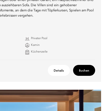
erfügen über einen privaten Garten, ein Hauptschlafzimmer und
ausziehbaren Sofa. Die Villen sind ein gehobener
Momente, an dem die Tage mit Töpferkursen, Spielen am Pool
erlebnissen vergehen.
Privater Pool
Kamin
Küchenzeile
Details
Buchen