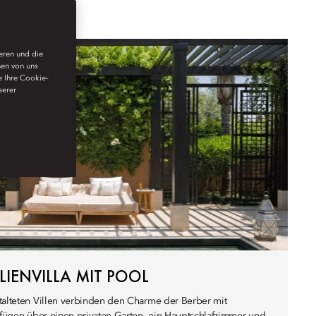
ieren und die
nen von uns
e Ihre Cookie-
serer
IENVILLA MIT POOL
talteten Villen verbinden den Charme der Berber mit