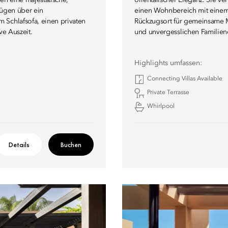
en eine majestätische,
orientalischer Eleganz. Sie v
rfügen über ein
einen Wohnbereich mit einem 
 Schlafsofa, einen privaten
Rückzugsort für gemeinsame 
ve Auszeit.
und unvergesslichen Familien
Highlights umfassen:
Connecting Villas Available
Private Terrasse
Whirlpool
Details
Buchen