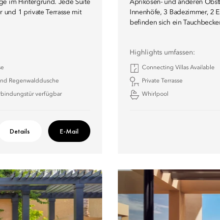
ge im Hintergrund. Jede Suite
Aprikosen- und anderen Obstb
und 1 private Terrasse mit
Innenhöfe, 3 Badezimmer, 2 
befinden sich ein Tauchbecken
Highlights umfassen:
se
Connecting Villas Available
nd Regenwalddusche
Private Terrasse
rbindungstür verfügbar
Whirlpool
Details
E-Mail