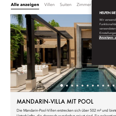
Alle anzeigen
Villen
Suiten
Zimmer mit Verbindu
HELFEN SI
Wir verwende
Funktionalit
verwendeten 
Einstellunge
Anzeigen- u
MANDARIN-VILLA MIT POOL
Die Mandarin-Pool-Villen erstrecken sich über 502 m² und bi