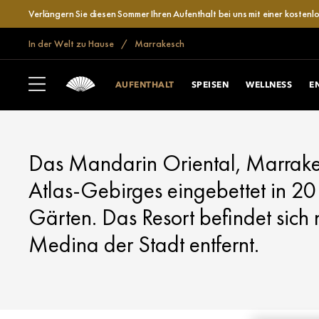
Verlängern Sie diesen Sommer Ihren Aufenthalt bei uns mit einer kosten
In der Welt zu Hause
Marrakesch
MARRAKESCH
AUFENTHALT
AUFENTHALT
SPEISEN
WELLNESS
E
Das Mandarin Oriental, Marrakec
Atlas-Gebirges eingebettet in 2
Gärten. Das Resort befindet sich
Medina der Stadt entfernt.