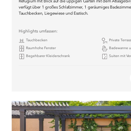
Refugium mit Blick auf die üppigen Gärten mit dem Atlasgebir
verfügt über 1 großes Schlafzimmer, 1 geräumiges Badezimmer 
Tauchbecken, Liegewiese und Esstisch.
Highlights umfassen:
Tauchbecken
Private Terras
Raumhohe Fenster
Badewanne u
Begehbarer Kleiderschrank
Suiten mit Ve