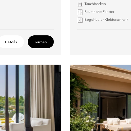
Tauchbecken
Raumhohe Fenster
Begehbarer Kleiderschrank
Details
Buchen