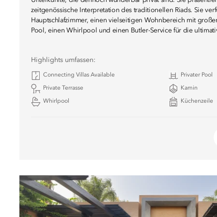
Unterkünfte, die dennoch wunderbar privat sind. Sie präsentier
zeitgenössische Interpretation des traditionellen Riads. Sie ve
Hauptschlafzimmer, einen vielseitigen Wohnbereich mit großem
Pool, einen Whirlpool und einen Butler-Service für die ultimati
Highlights umfassen:
Connecting Villas Available
Privater Pool
Private Terrasse
Kamin
Whirlpool
Küchenzeile