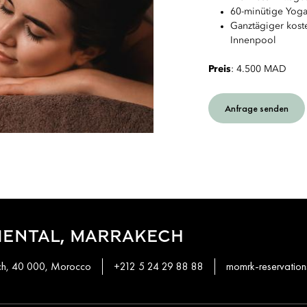
60-minütige Yog
Ganztägiger kost
Innenpool
Preis
: 4.500 MAD
Anfrage senden
IENTAL, MARRAKECH
ech, 40 000, Morocco
+212 5 24 29 88 88
momrk-reservati