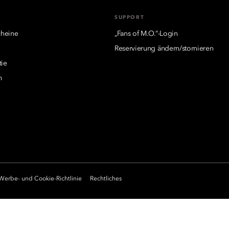
SUPPORT
heine
„Fans of M.O.“-Login
Reservierung ändern/stornieren
tie
m
Werbe- und Cookie-Richtlinie
Rechtliches