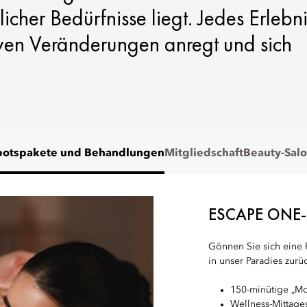
icher Bedürfnisse liegt. Jedes Erlebn
itiven Veränderungen anregt und sich
otspakete und Behandlungen
Mitgliedschaft
Beauty-Sal
ESCAPE ONE-
Gönnen Sie sich eine 
in unser Paradies zurü
150-minütige „M
Wellness-Mittage