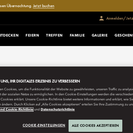
losen Übernachtung.
Jetzt buchen
Anmelden/Jetzt
NTDECKEN
FEIERN
TREFFEN
FAMILIE
GALERIE
GESCHEN
E UNS, IHR DIGITALES ERLEBNIS ZU VERBESSERN
n Cookies, um die Funktionalität der Website zu gewährleisten, unseren Traffic zu analys
ät der sozialen Netze zu ermöglichen. In den Cookie-Einstellungen werden die verschiede
Cookies erklärt. Unsere Cookie-Richtlinie bietet weitere Informationen und erklärt, wie Si
n ändern. Durch Klicken auf „Alle Cookies akzeptieren“ erteilen Sie Ihre Zustimmung zu un
nd Cookie-Richtlinie
und
Datenschutzrichtlinie
COOKIE-EINSTELLUNGEN
ALLE COOKIES AKZEPTIEREN