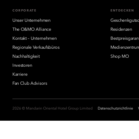
CORPORATE
ENTDECKEN
Unser Unternehmen
Geschenkgutsc
The O&MO Alliance
Residenzen
Kontakt – Unternehmen
Bestpreisgaran
Regionale Verkaufsbüros
Medienzentru
Nachhaltigkeit
Shop MO
Investoren
Karriere
Fan Club Advisors
2026 © Mandarin Oriental Hotel Group Limited
Datenschutzrichtlinie