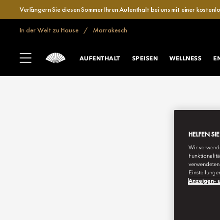
Verlängern Sie diesen Sommer Ihren Aufenthalt bei uns mit einer kosten
In der Welt zu Hause
Marrakesch
AUFENTHALT
SPEISEN
WELLNESS
E
HELFEN SI
Wir verwende
Funktionalit
verwendeten 
Einstellunge
Anzeigen- u