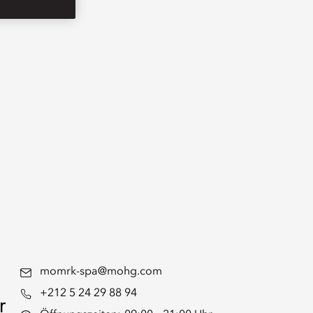
momrk-spa@mohg.com
+212 5 24 29 88 94
r