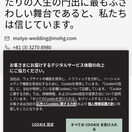
たりの人生の門出に最もふさ
わしい舞台であると、私たち
は信じています。
motyo-wedding@mohg.com
+81 (3) 3270 8980
ウエディング パンフレット
お客さまにお届けするデジタルサービス体験の向上
フロアマップ
にご協力ください。
当社は、ウェブサイトの機能を提供し、トラフィックを分析し、ソーシャル
メディア機能を有効化するために、Cookieを使用しています。「Cookieの設
最新情報
定」に、当社が使用している各種Cookieについて記載しています。「Cookie
に関する方針」では、詳細情報、およびCookie設定の変更方法について説明
しています。「すべてのCookieを受け入れる」をクリックすることにより、
お客さまは当社の
広告とCookieに関する方針
および
個人情報保護方針
に同
意したことになります。
COOKIE 設定
すべての COOKIE を受け入れ
る