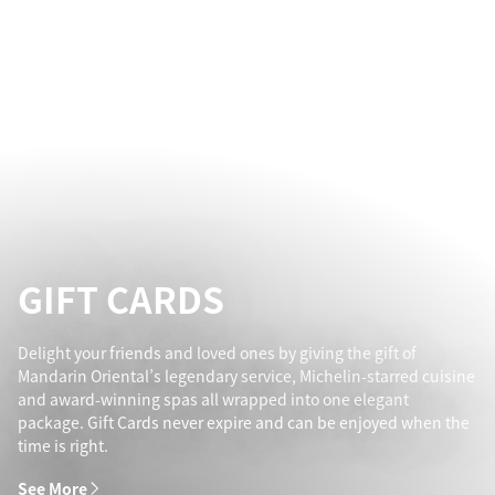
GIFT CARDS
Delight your friends and loved ones by giving the gift of
Mandarin Oriental’s legendary service, Michelin-starred cuisine
and award-winning spas all wrapped into one elegant
package. Gift Cards never expire and can be enjoyed when the
time is right.
See More