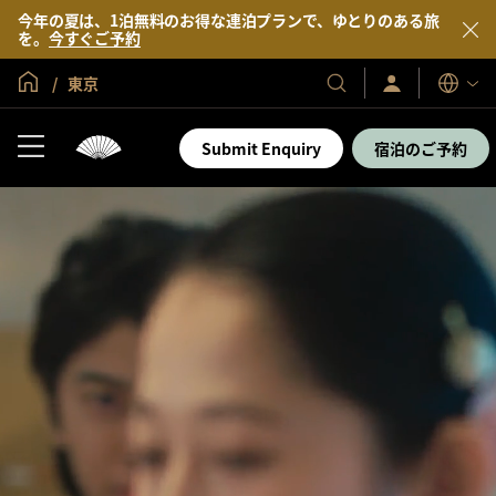
今年の夏は、1泊無料のお得な連泊プランで、ゆとりのある旅
を。
今すぐご予約
グローバル ホーム
東京
サ
当
表
イ
示
社
ン
言
の
イ
Submit Enquiry
宿泊のご予約
語
ン
ホ
／
テ
今
す
ル
ぐ
＆
入
会
リ
ゾ
ー
ト