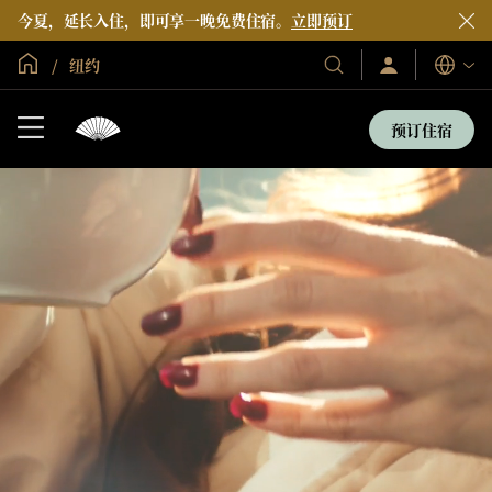
今夏，延长入住，即可享一晚免费住宿。
立即预订
全球首页
纽约
登
我
语
录/
们
言
立
的
即
预订住宿
加
酒
入
店
和
度
假
村