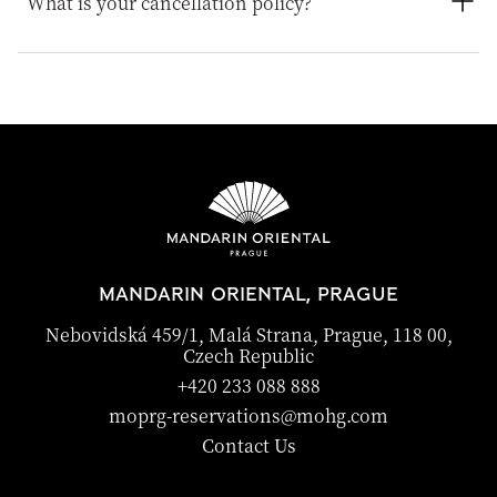
What is your cancellation policy?
booking or by talking with the team at the front desk.
Cancellation policies vary according to accommodation
type. Guests are advised to read the specific terms and
conditions of their reservation when booking. Some rates
may require advance payments and have different
cancellation requirements. For further information,
please contact the hotel directly.
MANDARIN ORIENTAL, PRAGUE
Nebovidská 459/1, Malá Strana, Prague, 118 00,
Czech Republic
+420 233 088 888
moprg-reservations@mohg.com
Contact Us