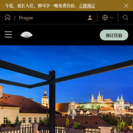
今夏，延长入住，即可享一晚免费住宿。
立即预订
全球首页
Prague
登
我
语
录/
言
们
立
即
的
预订住宿
加
酒
入
店
和
度
假
村