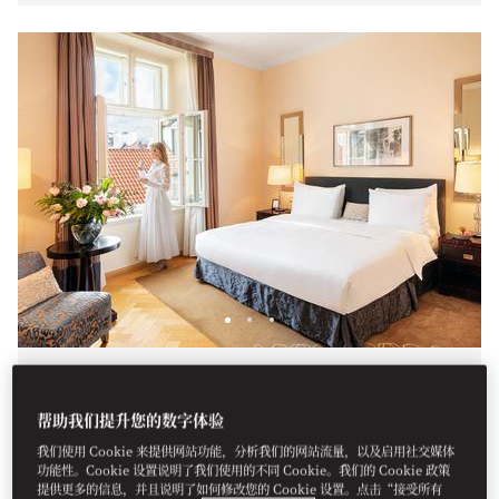
豪华客房
帮助我们提升您的数字体验
这些客房拥有反映酒店独特历史背景（前身是一座修道院）
的时代细节特征。浴室豪华宽敞，大多设有独立的浴缸和淋
我们使用 Cookie 来提供网站功能，分析我们的网站流量，以及启用社交媒体
功能性。Cookie 设置说明了我们使用的不同 Cookie。我们的 Cookie 政策
浴。宾客可一览 Mala Strana 的美丽街景。
提供更多的信息，并且说明了如何修改您的 Cookie 设置。点击“接受所有