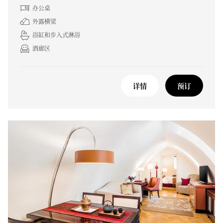
办公桌
外露横梁
浴缸和步入式淋浴
酒廊区
详情
预订