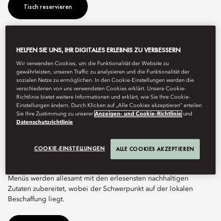
Tisch reservieren
Dieses lebhafte, schicke Restaurant ist Luzerns besonders
HELFEN SIE UNS, IHR DIGITALES ERLEBNIS ZU VERBESSERN
einladender Treffpunkt für Einheimische und Besucher. Mit
Wir verwenden Cookies, um die Funktionalität der Website zu
fantastischem Panoramablick auf den See und die Berge sowie
gewährleisten, unseren Traffic zu analysieren und die Funktionalität der
einem vielseitigen Angebot an internationaler Küche ist das
sozialen Netze zu ermöglichen. In den Cookie-Einstellungen werden die
MOzern das „Wohnzimmer“ der Stadt, in dem Menschen aus aller
verschiedenen von uns verwendeten Cookies erklärt. Unsere Cookie-
Welt zusammenkommen.
Richtlinie bietet weitere Informationen und erklärt, wie Sie Ihre Cookie-
Einstellungen ändern. Durch Klicken auf „Alle Cookies akzeptieren“ erteilen
Sie Ihre Zustimmung zu unserer
Anzeigen- und Cookie-Richtlinie
und
Das MOzern bereichert das ganztägige Speisen durch eine
Datenschutzrichtlinie
große Vielfalt an mediterranen Köstlichkeiten und westlichen
Klassikern sowie einer großzügigen Auswahl an internationalem
Frühstück. Der Signature Afternoon Tea ist ein Genuss für alle
COOKIE-EINSTELLUNGEN
ALLE COOKIES AKZEPTIEREN
Sinne, während abends köstliche Sharing-Plates, Snacks und
kreative Cocktails von der kreisförmigen Bar auf Sie warten. Die
Menüs werden allesamt mit den erlesensten nachhaltigen
Zutaten zubereitet, wobei der Schwerpunkt auf der lokalen
Beschaffung liegt.