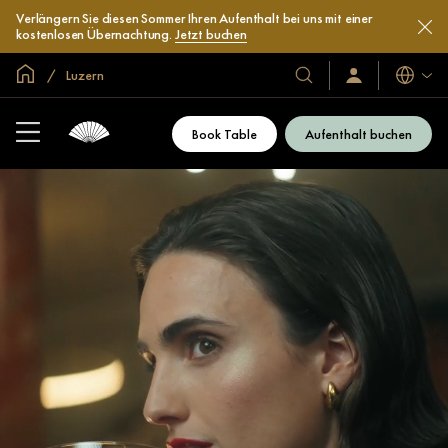
Verlängern Sie diesen Sommer Ihren Aufenthalt bei uns mit einer
kostenlosen Übernachtung.
Jetzt buchen
In der Welt zu Hause
Luzern
Sprache
Unsere
Anmelden/Jetzt
beitreten
Hotels
und
Book Table
Aufenthalt buchen
Resorts