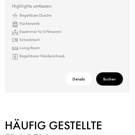
Highlights umfassen:
Begehbare Dusche
Küchenzeile
Esszimmer für 6 Personen
Schreibtisch
Living Room
Begehbarer Kleiderschrank
Details
Buchen
HÄUFIG GESTELLTE