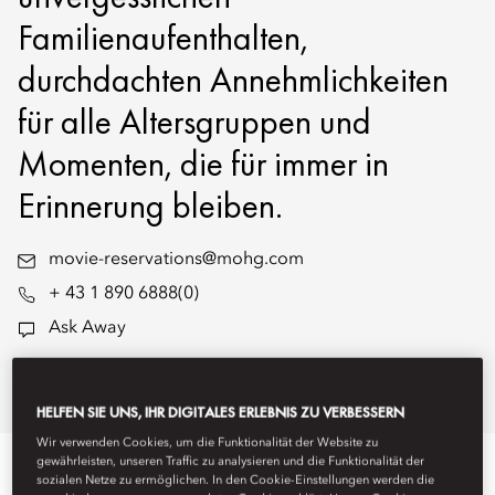
Familienaufenthalten,
durchdachten Annehmlichkeiten
für alle Altersgruppen und
Momenten, die für immer in
Erinnerung bleiben.
movie-reservations@mohg.com
+ 43 1 890 6888(0)
Ask Away
Familienaufenthalte
Speisen für Kinder
Familienerlebnisse
HELFEN SIE UNS, IHR DIGITALES ERLEBNIS ZU VERBESSERN
Wir verwenden Cookies, um die Funktionalität der Website zu
gewährleisten, unseren Traffic zu analysieren und die Funktionalität der
AUFENTHALT
sozialen Netze zu ermöglichen. In den Cookie-Einstellungen werden die