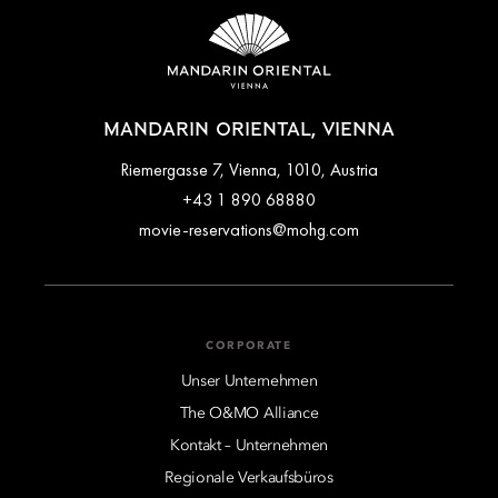
Darüber hinaus bietet das Hotel besondere Erlebnisse auf
dem Zimmer, zum Beispiel private Geburtstage, ein Tipi-Zelt,
das die Fantasie der Kinder anregt, oder den Gaming Heaven:
eine Spielkonsole, die auf Anfrage in Ihrem Zimmer oder
Ihrer Suite bereitgestellt wird.
MANDARIN ORIENTAL, VIENNA
Riemergasse 7, Vienna, 1010, Austria
+43 1 890 68880
movie-reservations@mohg.com
CORPORATE
Unser Unternehmen
The O&MO Alliance
Kontakt – Unternehmen
Regionale Verkaufsbüros