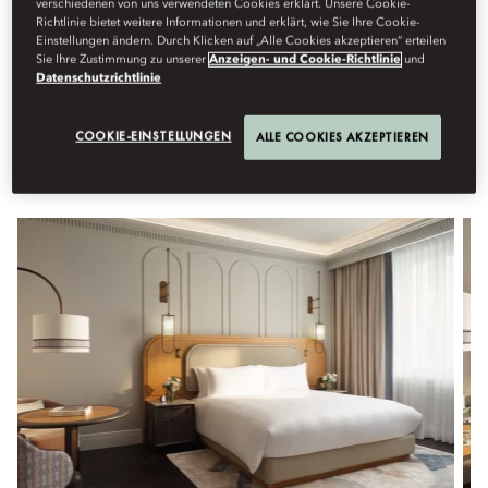
verschiedenen von uns verwendeten Cookies erklärt. Unsere Cookie-
Richtlinie bietet weitere Informationen und erklärt, wie Sie Ihre Cookie-
Einstellungen ändern. Durch Klicken auf „Alle Cookies akzeptieren“ erteilen
Übernachten Sie in einem unserer elegant gestalteten
Sie Ihre Zustimmung zu unserer
Anzeigen- und Cookie-Richtlinie
und
Familienzimmer oder Suiten mit Verbindungstür, die geräumig
Datenschutzrichtlinie
und durchdacht eingerichtet sind, um Reisen mit Kindern oder
als Großfamilie zu ermöglichen.
COOKIE-EINSTELLUNGEN
ALLE COOKIES AKZEPTIEREN
Alle Anzeigen