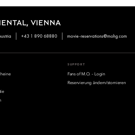
ENTAL, VIENNA
ustria
+43 1 890 68880
movie-reservations@mohg.com
SUPPORT
heine
Fans of M.O. – Login
Reservierung ändern/stornieren
tie
m