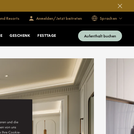
und Resorts
Anmelden/Jetzt beitreten
Sprachen
Aufenthalt buchen
E
GESCHENK
FESTTAGE
ieren und die
nen von uns
e Ihre Cookie-