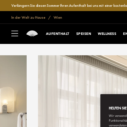
Verlängern Sie diesen Sommer Ihren Aufenthalt bei uns mit einer kosten
In der Welt zu Hause
Wien
AUFENTHALT
SPEISEN
WELLNESS
E
HELFEN SI
Wir verwende
Funktionalit
verwendeten 