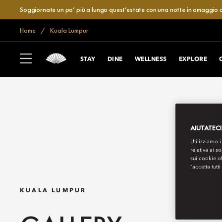
Soggiornate un po’ più a lungo quest’estate con una notte in omaggio o
Home
Kuala Lumpur
STAY
DINE
WELLNESS
EXPLORE
AIUTATECI
Utilizziamo i
relativa ai s
sui cookie o
“accetta tutti
KUALA LUMPUR