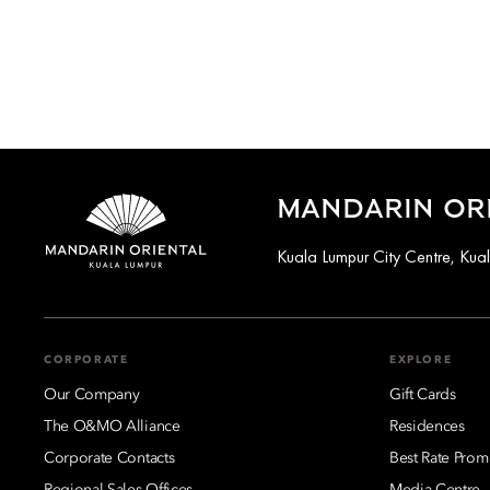
MANDARIN ORI
Kuala Lumpur City Centre, Ku
CORPORATE
EXPLORE
Our Company
Gift Cards
The O&MO Alliance
Residences
Corporate Contacts
Best Rate Prom
Regional Sales Offices
Media Centre