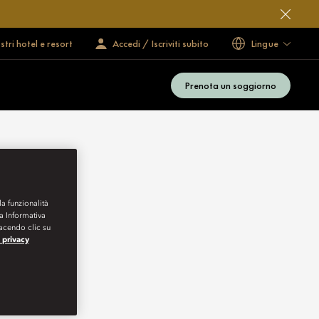
ostri hotel e resort
Accedi / Iscriviti subito
Lingue
Prenota un soggiorno
la funzionalità
ra Informativa
Facendo clic su
a privacy