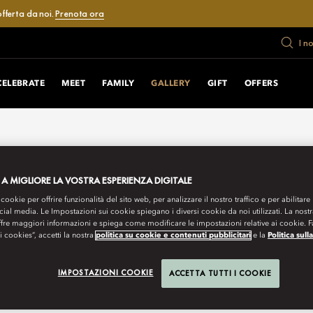
fferta da noi.
Prenota ora
I n
CELEBRATE
MEET
FAMILY
GALLERY
GIFT
OFFERS
 A MIGLIORE LA VOSTRA ESPERIENZA DIGITALE
 cookie per offrire funzionalità del sito web, per analizzare il nostro traffico e per abilitare 
ocial media. Le Impostazioni sui cookie spiegano i diversi cookie da noi utilizzati. La nost
ffre maggiori informazioni e spiega come modificare le impostazioni relative ai cookie. 
 i cookies”, accetti la nostra
politica su cookie e contenuti pubblicitari
e la
Politica sull
IMPOSTAZIONI COOKIE
ACCETTA TUTTI I COOKIE