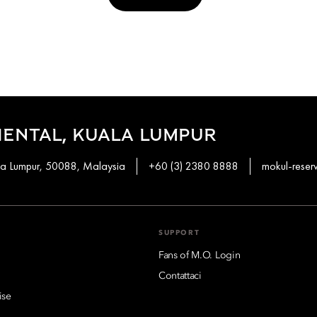
ENTAL, KUALA LUMPUR
ala Lumpur, 50088, Malaysia
+60 (3) 2380 8888
mokul-rese
SUPPORT
Fans of M.O. Login
Contattaci
ise