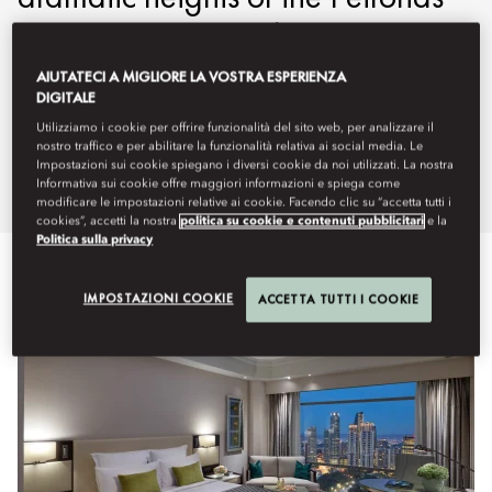
Twin Towers, Mandarin Oriental,
Kuala Lumpur offers impressive
AIUTATECI A MIGLIORE LA VOSTRA ESPERIENZA
DIGITALE
views from its elegantly designed
Utilizziamo i cookie per offrire funzionalità del sito web, per analizzare il
nostro traffico e per abilitare la funzionalità relativa ai social media. Le
rooms and exquisite suites.
Impostazioni sui cookie spiegano i diversi cookie da noi utilizzati. La nostra
Informativa sui cookie offre maggiori informazioni e spiega come
modificare le impostazioni relative ai cookie. Facendo clic su “accetta tutti i
cookies”, accetti la nostra
politica su cookie e contenuti pubblicitari
e la
Politica sulla privacy
Visualizza tutto
Camere
Club
Suite
Suite comunica
IMPOSTAZIONI COOKIE
ACCETTA TUTTI I COOKIE