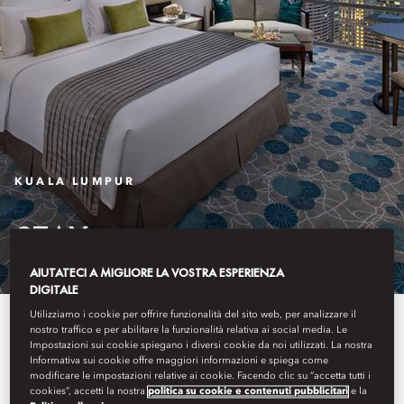
KUALA LUMPUR
STAY
AIUTATECI A MIGLIORE LA VOSTRA ESPERIENZA
DIGITALE
Utilizziamo i cookie per offrire funzionalità del sito web, per analizzare il
Set between the flowering
nostro traffico e per abilitare la funzionalità relativa ai social media. Le
Impostazioni sui cookie spiegano i diversi cookie da noi utilizzati. La nostra
gardens of the KLCC Park and the
Informativa sui cookie offre maggiori informazioni e spiega come
modificare le impostazioni relative ai cookie. Facendo clic su “accetta tutti i
dramatic heights of the Petronas
cookies”, accetti la nostra
politica su cookie e contenuti pubblicitari
e la