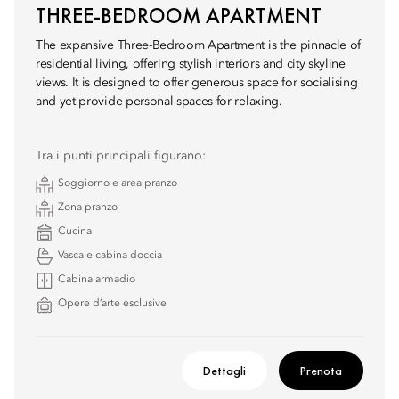
THREE-BEDROOM APARTMENT
The expansive Three-Bedroom Apartment is the pinnacle of
residential living, offering stylish interiors and city skyline
views. It is designed to offer generous space for socialising
and yet provide personal spaces for relaxing.
Tra i punti principali figurano:
Soggiorno e area pranzo
Zona pranzo
Cucina
Vasca e cabina doccia
Cabina armadio
Opere d’arte esclusive
Dettagli
Prenota