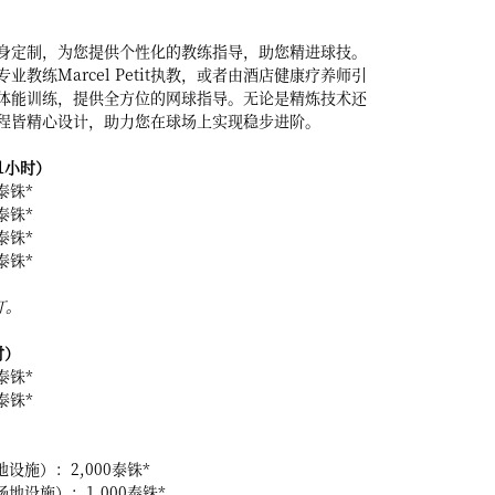
身定制，为您提供个性化的教练指导，助您精进球技。
教练Marcel Petit执教，或者由酒店健康疗养师引
体能训练，提供全方位的网球指导。无论是精炼技术还
程皆精心设计，助力您在球场上实现稳步进阶。
1小时）
泰铢*
泰铢*
泰铢*
泰铢*
订。
时）
泰铢*
泰铢*
设施）：2,000泰铢*
地设施）：1,000泰铢*