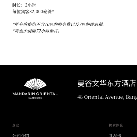
时长：3小时
每位宾客32,000泰铢*
*所有价格均不含10%的服务费以及7%的政府税。
*需至少提前72小时预订。
曼谷文华东方酒店
48 Oriental Avenue, Ban
企业
探索体验
公司介绍
礼品卡