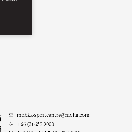
与
mobkk-sportcentre@mohg.com
+ 66 (2) 659 9000
将