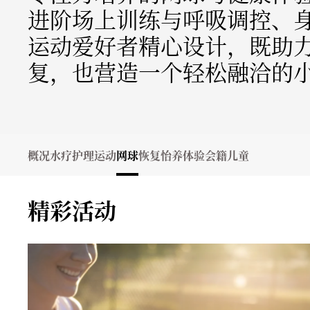
进阶场上训练与呼吸调控、
运动爱好者精心设计，既助
复，也营造一个轻松融洽的
概况
水疗护理
运动
网球
恢复
怡养体验
会籍
儿童
精彩活动