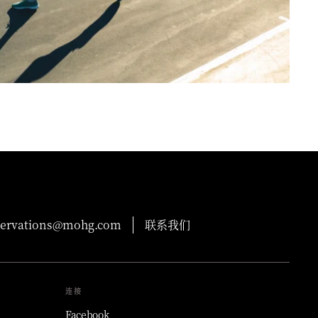
servations@mohg.com
联系我们
连接
Facebook