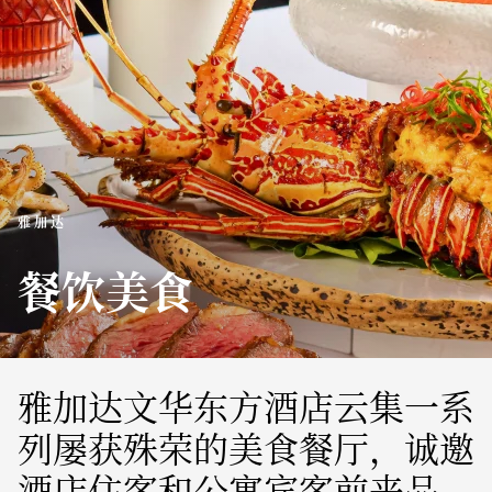
雅加达
餐饮美食
雅加达文华东方酒店云集一系
列屡获殊荣的美食餐厅，诚邀
酒店住客和公寓宾客前来品