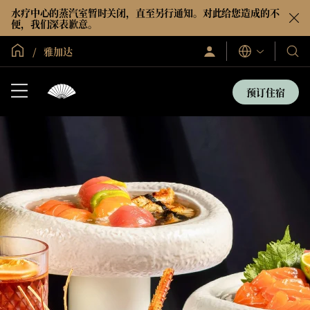
水疗中心的蒸汽室暂时关闭，直至另行通知。对此给您造成的不
便，我们深表歉意。
全球首页
雅加达
登
我
语
录/
言
们
立
即
的
预订住宿
加
酒
入
店
和
度
假
村