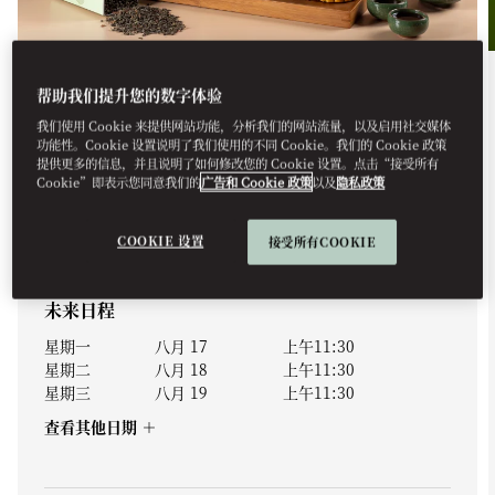
帮助我们提升您的数字体验
餐饮美食
我们使用 Cookie 来提供网站功能，分析我们的网站流量，以及启用社交媒体
MOONLIT BLOSSOM
功能性。Cookie 设置说明了我们使用的不同 Cookie。我们的 Cookie 政策
提供更多的信息，并且说明了如何修改您的 Cookie 设置。点击“接受所有
COLLECTION
Cookie”即表示您同意我们的
广告和 Cookie 政策
以及
隐私政策
Celebrate the Mid-Autumn Festival with our
exclusive Moonlit Blossom Collection,...
COOKIE 设置
接受所有COOKIE
查看更多
未来日程
星期一
八月 17
上午11:30
星期二
八月 18
上午11:30
星期三
八月 19
上午11:30
查看其他日期