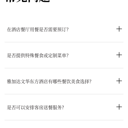
在酒店餐厅用餐是否需要预订？
所有餐饮场所均建议宾客提前预订，特别是Lyon餐厅或Li Feng
餐厅。餐厅可根据空位情况接待无预约宾客，但建议提前预订，
是否提供特殊餐食或定制菜单？
以确保为您预留心仪用餐时段。宾客可以直接在酒店或通过礼宾
团队进行预订。
主厨技艺精湛，可满足各种饮食要求，包括素食、纯素食、无乳
制品和无麸质选择。如有食物过敏或特定饮食需求的宾客，我们
雅加达文华东方酒店有哪些餐饮美食选择？
建议您在到店前提前告知酒店或到店后告知礼宾团队。
雅加达文华东方酒店提供丰富多样的餐饮美食体验，包括Li
Feng餐厅的特色粤菜、Cinnamon全天候餐厅的国际风味美食、
是否可以安排客房送餐服务？
MO Bar的鸡尾酒以及Azure酒吧的池畔餐饮体验。
宾客入住期间可享受24小时客房送餐服务，于客房或套房的私密