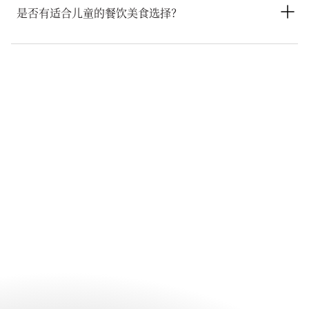
环境中获享舒适用餐体验。
是否有适合儿童的餐饮美食选择？
Cinnamon餐厅和Azure餐厅均提供专属儿童菜单。