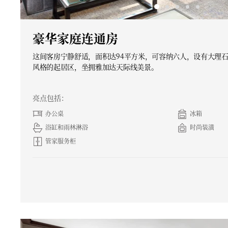
豪华家庭连通房
这间客房宁静舒适，面积达94平方米，可容纳六人，设有大理
风格的起居区，坐拥雅加达天际线美景。
亮点包括：
办公桌
冰箱
浴缸和雨林淋浴
时尚装潢
管家服务柜