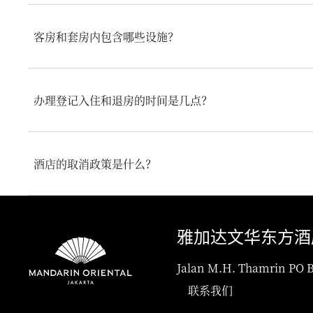
雅加达文华东方酒店提供多种类型的典雅客房和套房，包括豪华
套房、东方套房和文华套房。
客房和套房内包含哪些设施？
客房和套房配备一系列设施，旨在为宾客提供便利和舒适，包括免费
视和空调。部分套房还可尊享专属行政酒廊和管家服务。
办理登记入住和退房的时间是几点？
登记入住时间为下午3:00，退房时间为中午12:00。如果您
知酒店团队。
酒店的取消政策是什么？
取消和预付款政策因房型而异。我们建议宾客在预订时仔细查看
可能有所不同。有关进一步详情，请直接与酒店联系。
雅加达文华东方酒
Jalan M.H. Thamrin PO B
联系我们