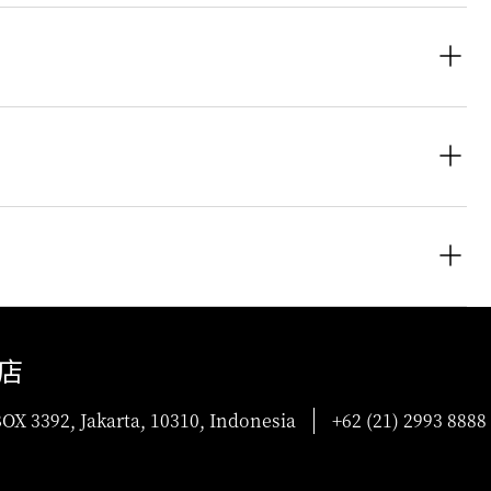
客房、纪念碑景观客房、行政客房，以及都市套房、纪念碑景观都市
无线网络、枕头选单、Nespresso咖啡机、大理石浴室、平板电
需要提前办理登记入住或延迟退房，可以在预订时告知酒店，或在前台告
相应预订的具体条款和细则。部分房价可能需要预付款，且取消政策
店
OX 3392, Jakarta, 10310, Indonesia
+62 (21) 2993 8888