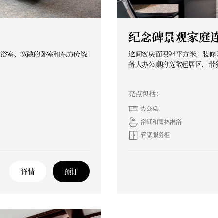
纪念碑景观家庭
石浴室、宽敞的卧室和东方传统
这间客房面积94平方米，装
备大办公桌的宽敞起居区、带
亮点包括：
办公桌
浴缸和雨林淋浴
管家服务柜
详情
预订