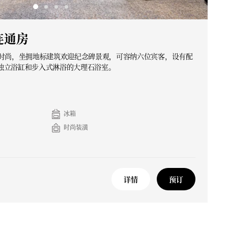
连通房
修时尚，坐拥地标建筑欢迎纪念碑景观，可容纳六位宾客，设有配
独立浴缸和步入式淋浴的大理石浴室。
冰箱
时尚装潢
详情
预订