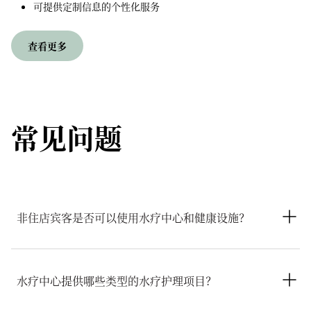
可提供定制信息的个性化服务
查看更多
常见问题
非住店宾客是否可以使用水疗中心和健康设施？
非酒店住客也可使用和预订水疗中心和健康设施。部分区域的使
用及护理项目可能需要预订才能体验。水疗中心团队将在您到访
水疗中心提供哪些类型的水疗护理项目？
时为您介绍相关设施。