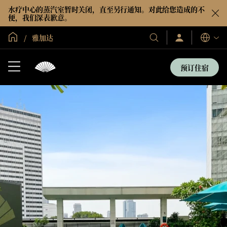
水疗中心的蒸汽室暂时关闭，直至另行通知。对此给您造成的不
便，我们深表歉意。
全球首页
雅加达
登
我
语
录/
们
言
立
的
即
预订住宿
加
酒
入
店
和
度
假
村