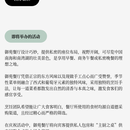
即将举办的活动
御苑餐厅设计巧妙，提供私密的座位布局，视野开阔，可尽览中国
南海和南湾湖的壮美景色，是享用早餐、商务午餐或私密晚餐的理
想之地。
御苑餐厅凭借正宗的东方风味以及现做手工点心而广受赞誉，季节
性菜单则融合了西式和葡萄牙元素的独特风味，采用独特的烹饪手
法，让每一道菜肴都散发出自然的清香与本真之味，激发食客们的
感官享受。
烹饪团队希望能让广大食客明白，餐厅所使用的食材均源自道德采
购渠道，且经过精心而严格的筛选。
在庆祝活动中，御苑餐厅将向宾客提供私人包房和“主厨之桌”供