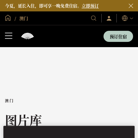
今夏，延长入住，即可享一晚免费住宿。
立即预订
全球首页
澳门
登
我
语
录/
们
言
立
的
即
预订住宿
加
酒
入
店
和
度
假
村
澳门
图片库