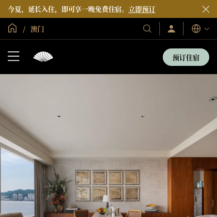
今夏，延长入住，即可享一晚免费住宿。
立即预订
全球首页
澳门
登
我
语
录/
们
言
立
的
即
预订住宿
加
酒
入
店
和
度
假
村