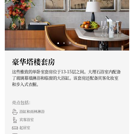
豪华塔楼套房
这些雅致的单卧室套房位于13-15层之间。大理石浴室内配备
了玻璃幕墙淋浴和临窗的大浴缸。该套房还配备宾客化妆室
和步入式衣橱。
亮点包括：
浴缸和雨林淋浴
宾客浴室
起居室