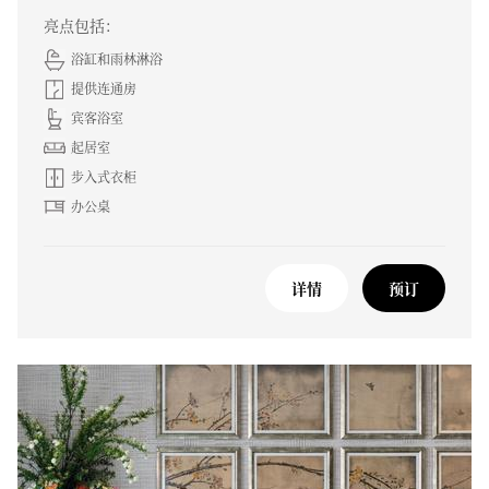
亮点包括：
浴缸和雨林淋浴
提供连通房
宾客浴室
起居室
步入式衣柜
办公桌
详情
预订