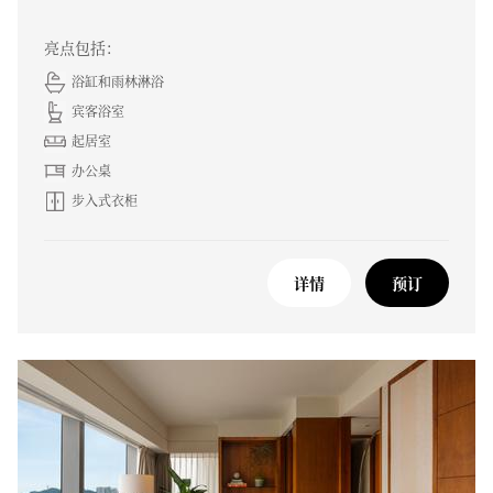
亮点包括：
浴缸和雨林淋浴
宾客浴室
起居室
办公桌
步入式衣柜
详情
预订