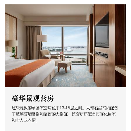
豪华景观套房
这些雅致的单卧室套房位于13-15层之间。大理石浴室内配备
了玻璃幕墙淋浴和临窗的大浴缸。该套房还配备宾客化妆室
和步入式衣橱。