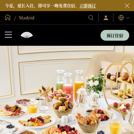
今夏，延长入住，即可享一晚免费住宿。
立即预订
全球首页
Madrid
登
我
语
录/
们
言
立
的
即
预订住宿
加
酒
入
店
和
度
假
村