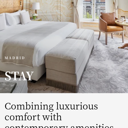
MADRID
STAY
Combining luxurious
comfort with
contemporary amenities,