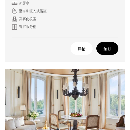
起居室
淋浴和浸入式浴缸
宾客化妆室
管家服务柜
详情
预订