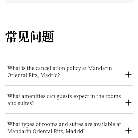
常见问题
What is the cancellation policy at Mandarin
Oriental Ritz, Madrid?
Cancellation policies may vary depending on the rate,
What amenities can guests expect in the rooms
offer, or booking conditions selected at the time of
and suites?
reservation. Guests are advised to review the specific
terms provided during booking or in their confirmation
email. For added assistance or any changes to a
All rooms and suites feature luxurious bedding, marble
reservation, the hotel’s reservations team will be
What types of rooms and suites are available at
bathrooms, high‑quality bath amenities, in‑room
pleased to help.
Mandarin Oriental Ritz, Madrid?
technology, and personalised service. Many