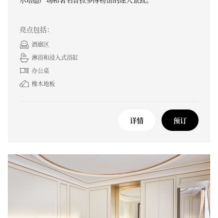
亮点包括：
酒廊区
淋浴和浸入式浴缸
办公桌
橡木地板
详情
预订