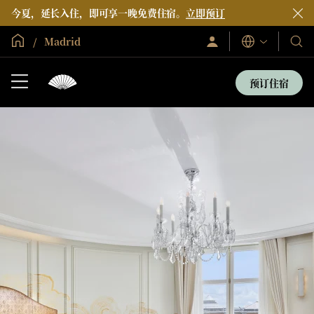
今夏，延长入住，即可享一晚免费住宿。
立即预订
全球首页
Madrid
登
我
语
录/
言
们
立
即
的
预订住宿
加
酒
入
店
和
度
假
村