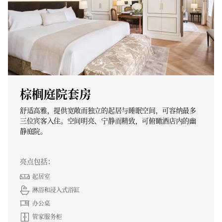
棕榈庭院套房
舒适高雅，提供宽敞而独立的起居与睡眠空间，可容纳最多
三位宾客入住。空间明亮、宁静而精致，可俯瞰酒店内的幽
静庭院。
亮点包括：
起居室
淋浴和浸入式浴缸
办公桌
管家服务柜