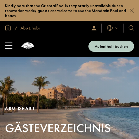
Kindly note that the Oriental Pool is temporarily unavailable due to
renovation works; guests are welcome to use the Mandarin Pool and
beach.
In der Welt zu Hause
Abu Dhabi
Sprachen
Anmelden/Jetzt
Unser
beitreten
Hotel
und
Aufenthalt buchen
Resor
ABU DHABI
GÄSTEVERZEICHNIS