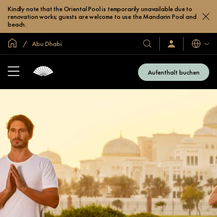
Kindly note that the Oriental Pool is temporarily unavailable due to
renovation works; guests are welcome to use the Mandarin Pool and
beach.
In der Welt zu Hause
Abu Dhabi
Sprache
Unsere
Anmelden/Jetzt
beitreten
Hotels
und
Aufenthalt buchen
Resorts