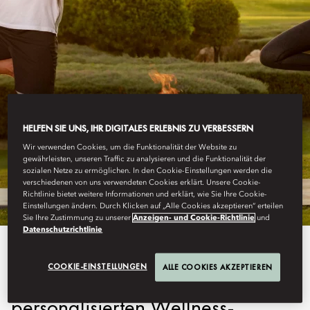
HELFEN SIE UNS, IHR DIGITALES ERLEBNIS ZU VERBESSERN
ABU DHABI
Wir verwenden Cookies, um die Funktionalität der Website zu
gewährleisten, unseren Traffic zu analysieren und die Funktionalität der
PROGRAMME
sozialen Netze zu ermöglichen. In den Cookie-Einstellungen werden die
verschiedenen von uns verwendeten Cookies erklärt. Unsere Cookie-
Richtlinie bietet weitere Informationen und erklärt, wie Sie Ihre Cookie-
Einstellungen ändern. Durch Klicken auf „Alle Cookies akzeptieren“ erteilen
Sie Ihre Zustimmung zu unserer
Anzeigen- und Cookie-Richtlinie
und
Datenschutzrichtlinie
Erleben Sie den Inbegriff von
COOKIE-EINSTELLUNGEN
ALLE COOKIES AKZEPTIEREN
Entspannung durch unsere
personalisierten Wellness-