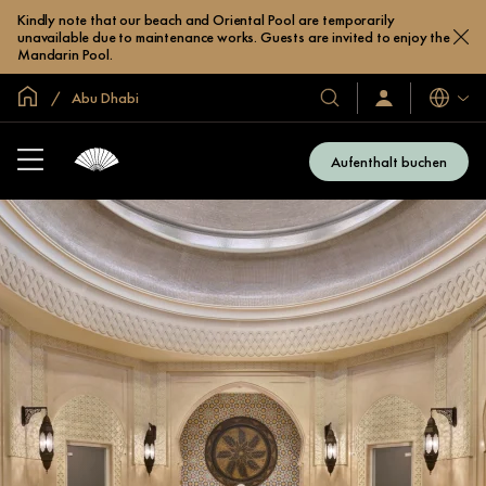
Kindly note that our beach and Oriental Pool are temporarily
unavailable due to maintenance works. Guests are invited to enjoy the
Mandarin Pool.
In der Welt zu Hause
Abu Dhabi
Sprache
Unsere
Anmelden/Jetzt
beitreten
Hotels
und
Aufenthalt buchen
Resorts