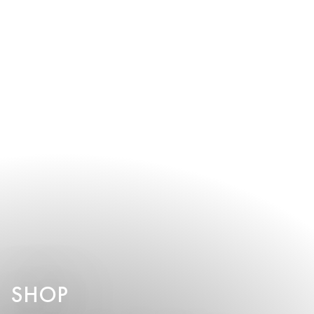
hinaus stehen Gästen auch Padel- und Tennisplätze direkt am
Termine zu gewährleisten.
Strand sowie malerische Jogging- und Radwege von 1,5 bis
5,5 Kilometern durch üppige Umgebung zur Verfügung.
SHOP