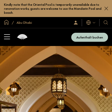
Kindly note that the Oriental Pool is temporarily unavailable due to
renovation works; guests are welcome to use the Mandarin Pool and
beach.
In der Welt zu Hause
Abu Dhabi
Sprachen
Anmelden/Jetzt
Unser
beitreten
Hotel
und
Aufenthalt buchen
Resor