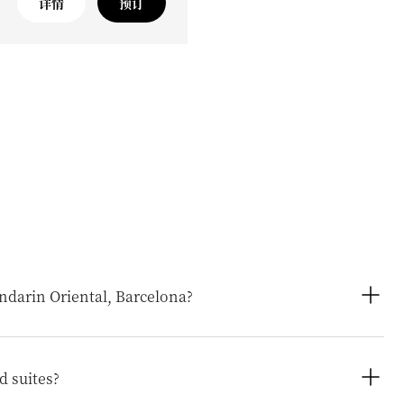
详情
预订
ndarin Oriental, Barcelona?
spacious rooms and suites, including Deluxe Rooms and
 Terrace Suites. The hotel also offers signature suites like
d suites?
Suite.