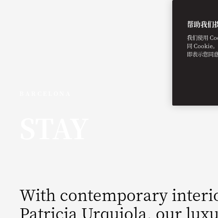
帮助我们
我们使用 C
同 Cooki
即表示您同
BARCELONA
STAY
With contemporary interio
Patricia Urquiola, our lux