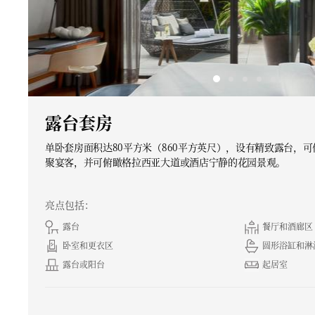
露台套房
单卧套房面积达80平方米（860平方英尺），设有精致露台，
聚宴客，并可俯瞰格拉西亚大道或酒店宁静的花园景观。
亮点包括：
露台
餐厅和酒廊区
卧室和更衣区
圆形浴缸和淋
露台或阳台
起居室