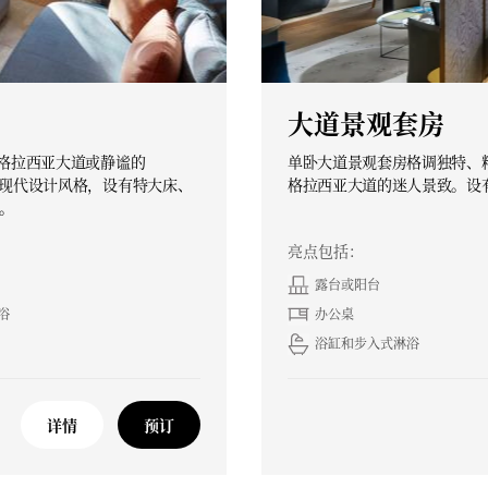
大道景观套房
览格拉西亚大道或静谧的
单卧大道景观套房格调独特、
用现代设计风格，设有特大床、
格拉西亚大道的迷人景致。设
。
亮点包括：
露台或阳台
浴
办公桌
浴缸和步入式淋浴
详情
预订