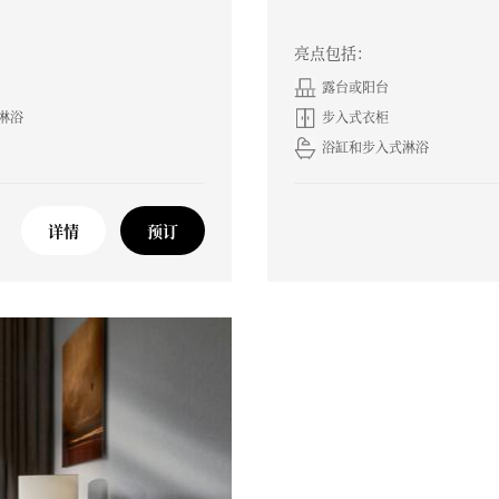
亮点包括：
露台或阳台
淋浴
步入式衣柜
浴缸和步入式淋浴
详情
预订