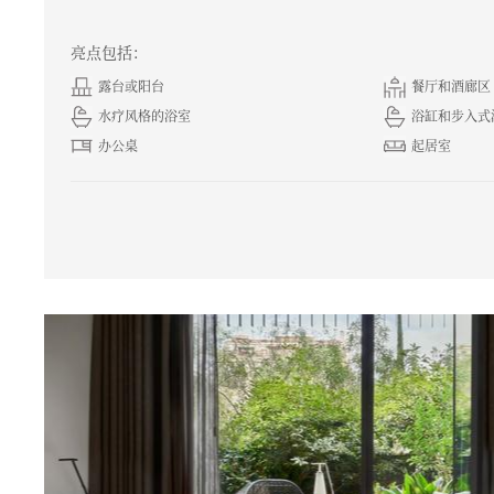
亮点包括：
露台或阳台
餐厅和酒廊区
水疗风格的浴室
浴缸和步入式
办公桌
起居室