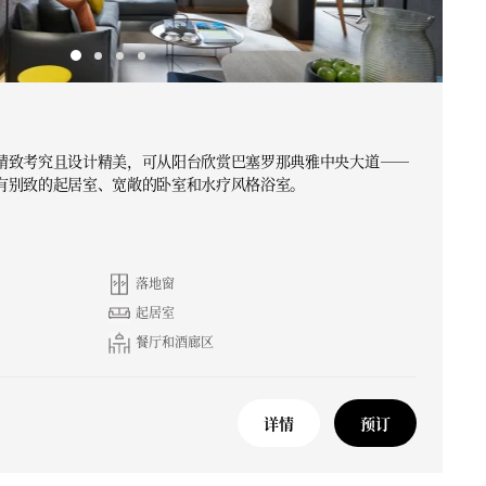
精致考究且设计精美，可从阳台欣赏巴塞罗那典雅中央大道——
有别致的起居室、宽敞的卧室和水疗风格浴室。
落地窗
起居室
餐厅和酒廊区
详情
预订