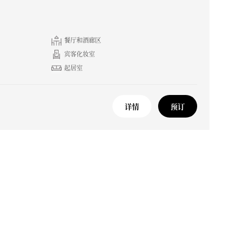
餐厅和酒廊区
宾客化妆室
起居室
详情
预订