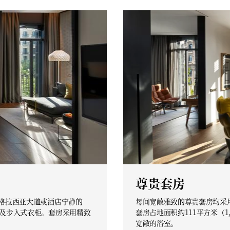
尊贵套房
览格拉西亚大道或酒店宁静的
每间宽敞雅致的尊贵套房均采
室及步入式衣柜。套房采用精致
套房占地面积约111平方米（
宽敞的浴室。