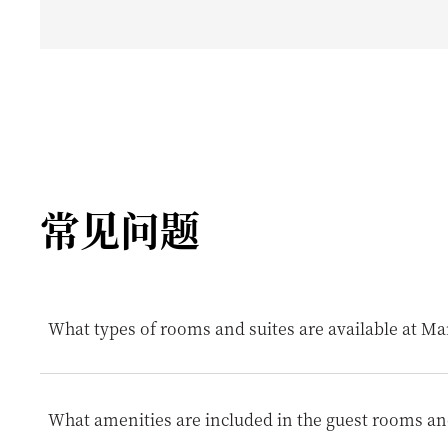
常见问题
What types of rooms and suites are available at Ma
Mandarin Oriental, Barcelona offers a wide selection of 
Suites, Mandarin Rooms and Suites, Boulevard, Premier and
What amenities are included in the guest rooms an
the Grand Suite, Premier Terrace Suite and the Penthouse 