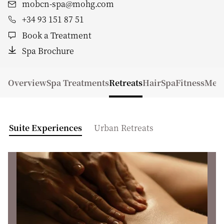
mobcn-spa@mohg.com
+34 93 151 87 51
Book a Treatment
Spa Brochure
Overview
Spa Treatments
Retreats
HairSpa
Fitness
Mem
Suite Experiences
Urban Retreats