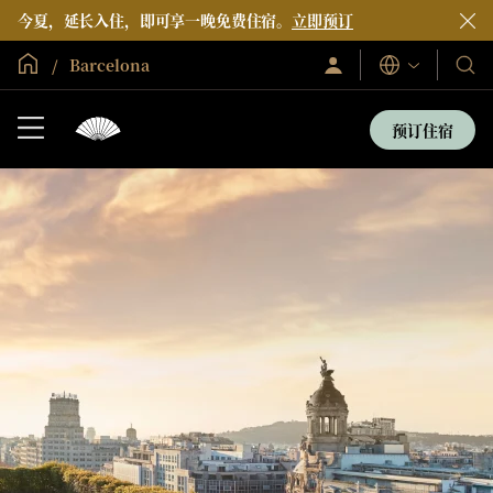
今夏，延长入住，即可享一晚免费住宿。
立即预订
全球首页
Barcelona
登
我
语
录/
言
们
立
即
的
预订住宿
加
酒
入
店
和
度
假
村