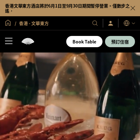
香港文華東方酒店將於6月1日至9月30日期間暫停營業。僅數步之
遙，
全球首頁
香港 - 文華東方
登
我
語
入/
們
言
立
的
即
Book Table
預訂住宿
加
酒
入
店
及
度
假
村