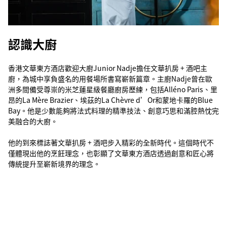
認識大廚
香港文華東方酒店歡迎大廚Junior Nadje擔任文華扒房 + 酒吧主
廚，為城中享負盛名的用餐場所書寫嶄新篇章。主廚Nadje曾在歐
洲多間備受尊崇的米芝蓮星級餐廳廚房歷練，包括Alléno Paris、里
昂的La Mère Brazier、埃茲的La Chèvre d’Or和蒙地卡羅的Blue
Bay。他是少數能夠將法式料理的精準技法、創意巧思和滿腔熱忱完
美融合的大廚。
他的到來標誌著文華扒房 + 酒吧步入精彩的全新時代。這個時代不
僅體現出他的烹飪理念，也彰顯了文華東方酒店透過創意和匠心將
傳統提升至嶄新境界的理念。