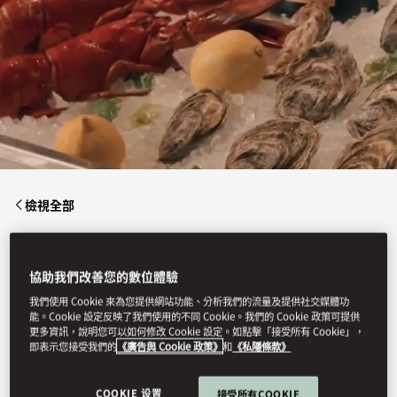
檢視全部
文華扒房 + 酒吧
協助我們改善您的數位體驗
我們使用 Cookie 來為您提供網站功能、分析我們的流量及提供社交媒體功
能。Cookie 設定反映了我們使用的不同 Cookie。我們的 Cookie 政策可提供
更多資訊，說明您可以如何修改 Cookie 設定。如點擊「接受所有 Cookie」，
隨著香港文華東方酒店於夏季期間展開下一階段的翻新工程，文華
即表示您接受我們的
《廣告與 Cookie 政策》
和
《私隱條款》
扒房+酒吧預計於2026年10月1日重新開幕，揭開全新美食篇章的序
幕。
COOKIE 设置
接受所有COOKIE