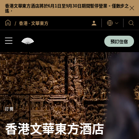
香港文華東方酒店將於6月1日至9月30日期間暫停營業。僅數步之
遙，
全球首頁
香港 - 文華東方
登
我
語
入/
言
們
立
即
的
預訂住宿
加
酒
入
店
及
度
假
村
訂閱
香港文華東方酒店