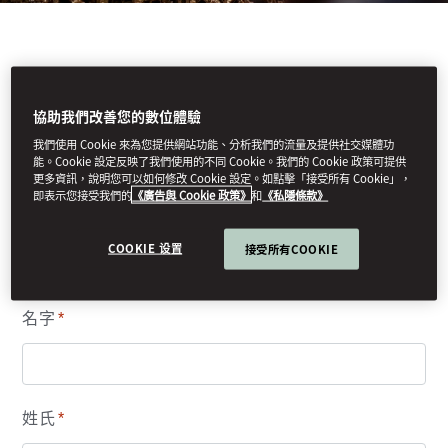
如果您想收到香港文華東方酒店的最新消息和
優惠，請填寫下面的表格
協助我們改善您的數位體驗
我們使用 Cookie 來為您提供網站功能、分析我們的流量及提供社交媒體功
能。Cookie 設定反映了我們使用的不同 Cookie。我們的 Cookie 政策可提供
更多資訊，說明您可以如何修改 Cookie 設定。如點擊「接受所有 Cookie」，
閣下的個人資料
即表示您接受我們的
《廣告與 Cookie 政策》
和
《私隱條款》
COOKIE 设置
接受所有COOKIE
(*)必須填寫以處理您的請求。其他均為自願提供的資料，將有助我們更瞭
解並滿足您的需求。
名字
*
姓氏
*