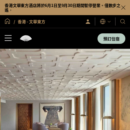
香港文華東方酒店將於6月1日至9月30日期間暫停營業。僅數步之
遙，
全球首頁
香港 - 文華東方
登
我
語
入/
言
們
立
即
的
預訂住宿
加
酒
入
店
及
度
假
村