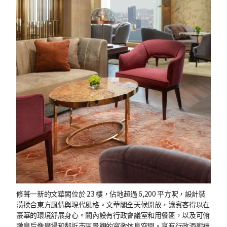
修葺一新的文華閣位於 23 樓，佔地超過 6,200 平方呎，設計裝
潢揉合東方風情與現代風格。文華閣全天候開放，讓賓客得以在
豪華的環境舒展身心。閣內設有行政會議室和用餐區，以及可俯
瞰皇后像廣場和鄰近市區景觀的寬敞休息空間。享有行政酒廊禮