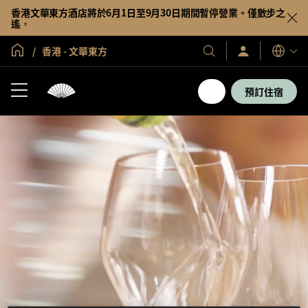
香港文華東方酒店將於6月1日至9月30日期間暫停營業。僅數步之
遙，
全球首頁
香港 - 文華東方
登
我
語
入/
們
言
立
的
即
預訂住宿
加
酒
入
店
及
度
假
村