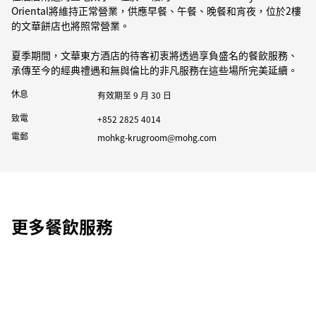
Oriental將維持正常營業，供應早餐、午餐、晚餐和宵夜，位於2樓
的文華餅店也將照常營業。
夏季期間，文華東方酒店的待客初衷將透過享負盛名的餐飲服務、
承傳至今的經典禮遇和無與倫比的非凡服務在這些場所完美延續。
休息
有效期至 9 月 30 日
致電
+852 2825 4014
電郵
mohkg-krugroom@mohg.com
更多餐飲服務