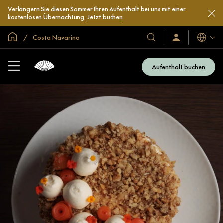
Verlängern Sie diesen Sommer Ihren Aufenthalt bei uns mit einer
kostenlosen Übernachtung.
Jetzt buchen
In der Welt zu Hause
Costa Navarino
Sprache
Unsere
Anmelden/Jetzt
beitreten
Hotels
und
Aufenthalt buchen
Resorts