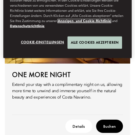
sozialen Netze zu ermöglichen. In den Cookie-Einstellungen werden die
verschiedenen von uns verwendeten Cookies erklärt. Unsere Cookie-
Richtlinie bietet weitere Informationen und erklärt, wie Sie Ihre Cookie-
Einstellungen ändern. Durch Klicken auf „Alle Cookies akzeptieren“ erteilen
Sie Ihre Zustimmung zu unserer
Anzeigen- und Cookie-Richtlinie
und
Datenschutzrichtlinie
COOKIE-EINSTELLUNGEN
ALLE COOKIES AKZEPTIEREN
ONE MORE NIGHT
Extend your stay with a complimentary night on us, allowing
more time to unwind and immerse yourself in the natural
beauty and experiences of Costa Navarino.
Details
Buchen