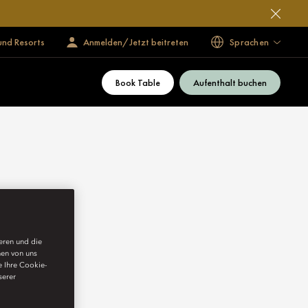
und Resorts
Anmelden/Jetzt beitreten
Sprachen
Book Table
Aufenthalt buchen
ieren und die
nen von uns
e Ihre Cookie-
serer