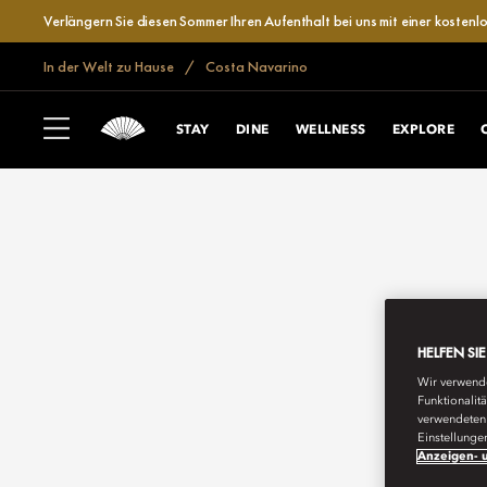
Verlängern Sie diesen Sommer Ihren Aufenthalt bei uns mit einer kosten
In der Welt zu Hause
Costa Navarino
STAY
DINE
WELLNESS
EXPLORE
HELFEN SI
Wir verwende
Funktionalit
verwendeten 
Einstellunge
Anzeigen- u