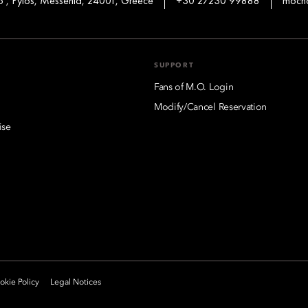
 , Pylos, Messenia, 24001, Greece
+30 27230 99888
mocn
SUPPORT
Fans of M.O. Login
Modify/Cancel Reservation
ise
kie Policy
Legal Notices