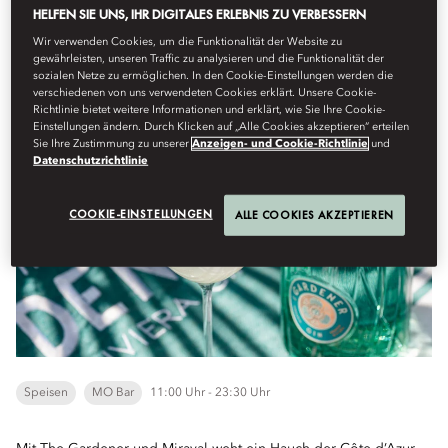
HELFEN SIE UNS, IHR DIGITALES ERLEBNIS ZU VERBESSERN
Freitag, August 7
Wir verwenden Cookies, um die Funktionalität der Website zu
gewährleisten, unseren Traffic zu analysieren und die Funktionalität der
sozialen Netze zu ermöglichen. In den Cookie-Einstellungen werden die
verschiedenen von uns verwendeten Cookies erklärt. Unsere Cookie-
Richtlinie bietet weitere Informationen und erklärt, wie Sie Ihre Cookie-
Einstellungen ändern. Durch Klicken auf „Alle Cookies akzeptieren“ erteilen
MO Bar x The Gardener x Miraval
Sie Ihre Zustimmung zu unserer
Anzeigen- und Cookie-Richtlinie
und
Datenschutzrichtlinie
COOKIE-EINSTELLUNGEN
ALLE COOKIES AKZEPTIEREN
Speisen
MO Bar
11:00 Uhr - 23:30 Uhr