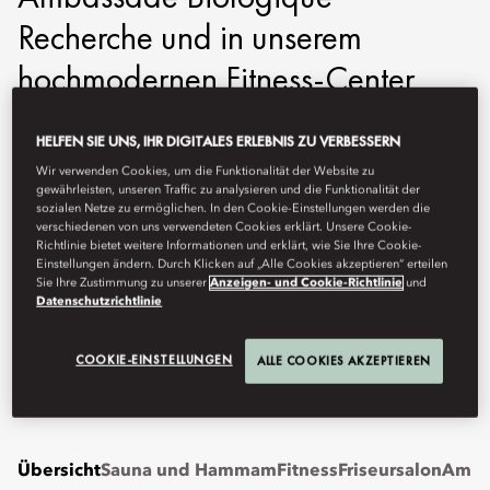
Recherche und in unserem
hochmodernen Fitness-Center.
Entdecken Sie außerdem La
HELFEN SIE UNS, IHR DIGITALES ERLEBNIS ZU VERBESSERN
Barbière de Paris – eine
Wir verwenden Cookies, um die Funktionalität der Website zu
unumstrittene Empfehlung für
gewährleisten, unseren Traffic zu analysieren und die Funktionalität der
sozialen Netze zu ermöglichen. In den Cookie-Einstellungen werden die
verschiedenen von uns verwendeten Cookies erklärt. Unsere Cookie-
Herrenpflege.
Richtlinie bietet weitere Informationen und erklärt, wie Sie Ihre Cookie-
Einstellungen ändern. Durch Klicken auf „Alle Cookies akzeptieren“ erteilen
Sie Ihre Zustimmung zu unserer
Anzeigen- und Cookie-Richtlinie
und
mogva-concierge@mohg.com
Datenschutzrichtlinie
+41 (0)22 909 00 00
COOKIE-EINSTELLUNGEN
ALLE COOKIES AKZEPTIEREN
Fitness-Center:
Rund um die Uhr
Broschüre
Übersicht
Sauna und Hammam
Fitness
Friseursalon
Amba